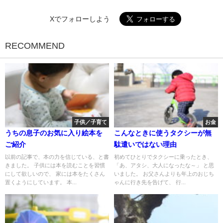
Xでフォローしよう
RECOMMEND
子供／子育て
お金
うちの息子のお気に入り絵本を
こんなときに使うタクシーが無
ご紹介
駄遣いではない理由
以前の記事で、本の力を信じている、と書
初めてひとりでタクシーに乗ったとき、
きました。 子供には本を読むことを習慣
「あ、アタシ、大人になったな～」 と思
にして欲しいので、 家には本をたくさん
いました。 お父さんよりも年上のおじち
置くようにしています。 本...
ゃんに行き先を告げて、 行...