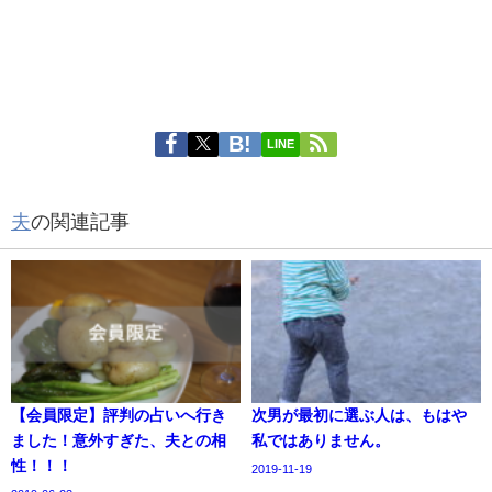
LINE
夫
の関連記事
【会員限定】評判の占いへ行き
次男が最初に選ぶ人は、もはや
ました！意外すぎた、夫との相
私ではありません。
性！！！
2019-11-19