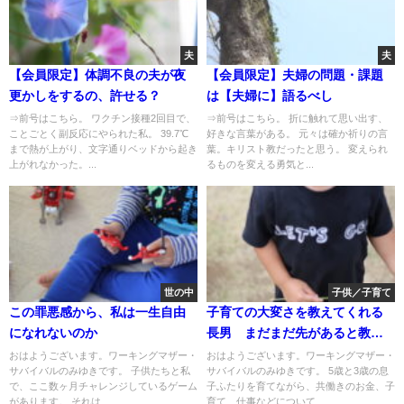
夫
夫
【会員限定】体調不良の夫が夜
【会員限定】夫婦の問題・課題
更かしをするの、許せる？
は【夫婦に】語るべし
⇒前号はこちら。 ワクチン接種2回目で、
⇒前号はこちら。 折に触れて思い出す、
ことごとく副反応にやられた私。 39.7℃
好きな言葉がある。 元々は確か祈りの言
まで熱が上がり、文字通りベッドから起き
葉。キリスト教だったと思う。 変えられ
上がれなかった。...
るものを変える勇気と...
世の中
子供／子育て
この罪悪感から、私は一生自由
子育ての大変さを教えてくれる
になれないのか
長男 まだまだ先があると教え
てくれる次男
おはようございます。ワーキングマザー・
おはようございます。ワーキングマザー・
サバイバルのみゆきです。 子供たちと私
サバイバルのみゆきです。 5歳と3歳の息
で、ここ数ヶ月チャレンジしているゲーム
子ふたりを育てながら、共働きのお金、子
があります。 それは...
育て、仕事などについて...