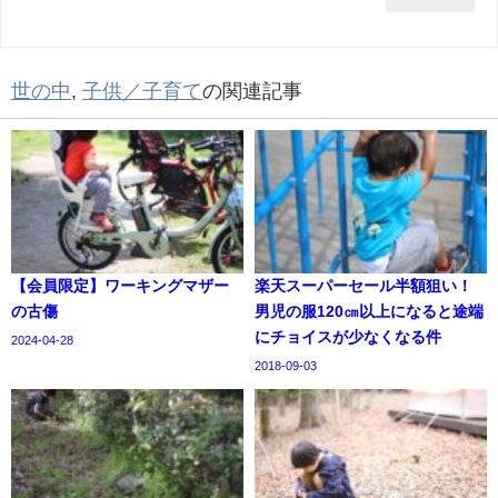
世の中
,
子供／子育て
の関連記事
【会員限定】ワーキングマザー
楽天スーパーセール半額狙い！
の古傷
男児の服120㎝以上になると途端
にチョイスが少なくなる件
2024-04-28
2018-09-03