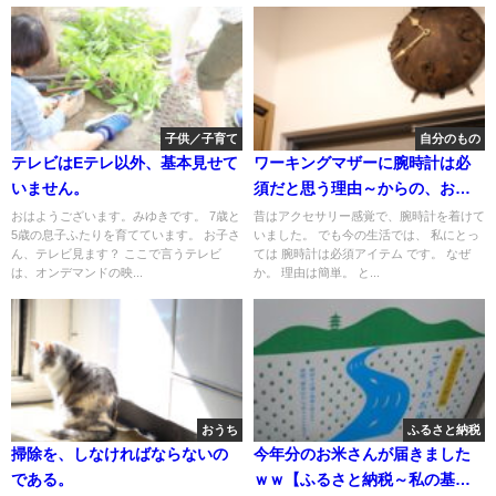
子供／子育て
自分のもの
テレビはEテレ以外、基本見せて
ワーキングマザーに腕時計は必
いません。
須だと思う理由～からの、お勧
めの腕時計はコレ！
おはようございます。みゆきです。 7歳と
昔はアクセサリー感覚で、腕時計を着けて
5歳の息子ふたりを育てています。 お子さ
いました。 でも今の生活では、 私にとっ
ん、テレビ見ます？ ここで言うテレビ
ては 腕時計は必須アイテム です。 なぜ
は、オンデマンドの映...
か。 理由は簡単。 と...
おうち
ふるさと納税
掃除を、しなければならないの
今年分のお米さんが届きました
である。
ｗｗ【ふるさと納税～私の基