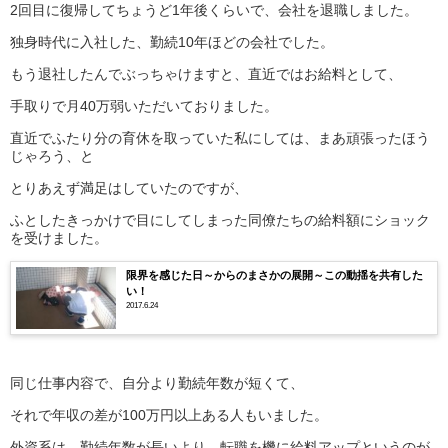
2回目に復帰してちょうど1年後くらいで、会社を退職しました。
独身時代に入社した、勤続10年ほどの会社でした。
もう退社したんでぶっちゃけますと、直近ではお給料として、
手取りで月40万弱いただいておりました。
直近でふたり分の育休を取っていた私にしては、まあ頑張ったほう
じゃろう、と
とりあえず満足はしていたのですが、
ふとしたきっかけで目にしてしまった同僚たちの給料額にショック
を受けました。
限界を感じた日～からのまさかの展開～この動揺を共有した
い！
2017.6.24
同じ仕事内容で、自分より勤続年数が短くて、
それで年収の差が100万円以上ある人もいました。
外資系は、勤続年数が長いより、転職を機に給料アップというのが