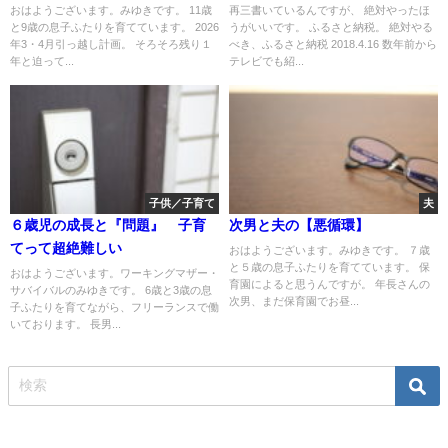
準】
おはようございます。みゆきです。 11歳
再三書いているんですが、 絶対やったほ
と9歳の息子ふたりを育てています。 2026
うがいいです。 ふるさと納税。 絶対やる
年3・4月引っ越し計画。 そろそろ残り１
べき、ふるさと納税 2018.4.16 数年前から
年と迫って...
テレビでも紹...
子供／子育て
夫
６歳児の成長と『問題』 子育
次男と夫の【悪循環】
てって超絶難しい
おはようございます。みゆきです。 ７歳
と５歳の息子ふたりを育てています。 保
おはようございます。ワーキングマザー・
育園によると思うんですが。 年長さんの
サバイバルのみゆきです。 6歳と3歳の息
次男、まだ保育園でお昼...
子ふたりを育てながら、フリーランスで働
いております。 長男...