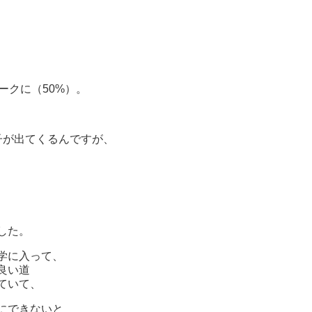
、
ークに（50%）。
子が出てくるんですが、
した。
学に入って、
良い道
ていて、
にできないと