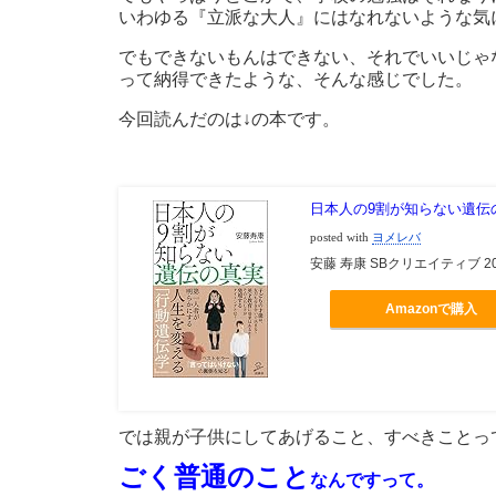
いわゆる『立派な大人』にはなれないような気
でもできないもんはできない、それでいいじゃ
って納得できたような、そんな感じでした。
今回読んだのは↓の本です。
日本人の9割が知らない遺伝の真
posted with
ヨメレバ
安藤 寿康 SBクリエイティブ 201
Amazonで購入
では親が子供にしてあげること、すべきことっ
ごく普通のこと
なんですって。