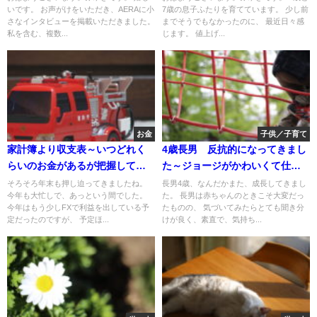
いです。 お声がけをいただき、AERAに小
7歳の息子ふたりを育てています。 少し前
さなインタビューを掲載いただきました。
までそうでもなかったのに、 最近日々感
私を含む、複数...
じます。 値上げ...
お金
子供／子育て
家計簿より収支表～いつどれく
4歳長男 反抗的になってきまし
らいのお金があるが把握してお
た～ジョージがかわいくて仕方
くほうがいいと思う～
がない
そろそろ年末も押し迫ってきましたね。
長男4歳、なんだかまた、成長してきまし
今年も大忙しで、あっという間でした。
た。 長男は赤ちゃんのときこそ大変だっ
今年はもう少しFXで利益を出している予
たものの、 気づいてみたらとても聞き分
定だったのですが、 予定ほ...
けが良く、素直で、気持ち...