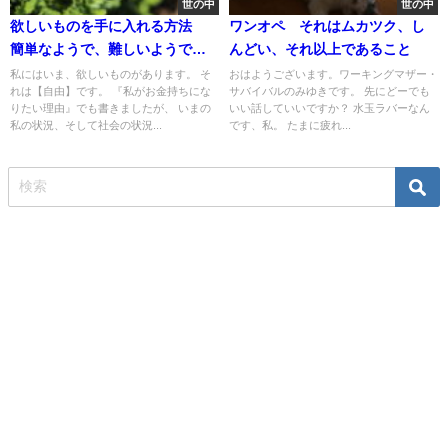
世の中
世の中
欲しいものを手に入れる方法
ワンオペ それはムカツク、し
簡単なようで、難しいようで、
んどい、それ以上であること
簡単なようで、難しい。
私にはいま、欲しいものがあります。 そ
おはようございます。ワーキングマザー・
れは【自由】です。 『私がお金持ちにな
サバイバルのみゆきです。 先にどーでも
りたい理由』でも書きましたが、 いまの
いい話していいですか？ 水玉ラバーなん
私の状況、そして社会の状況...
です、私。 たまに疲れ...