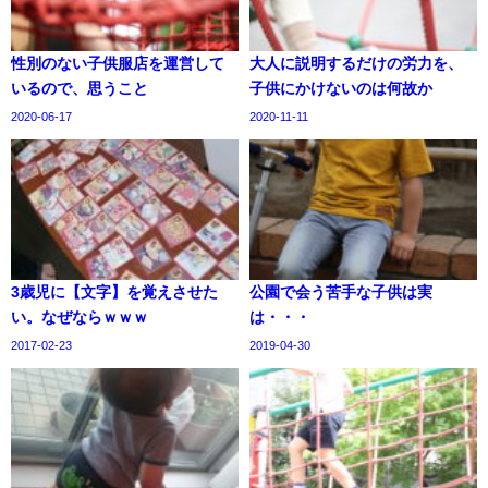
性別のない子供服店を運営して
大人に説明するだけの労力を、
いるので、思うこと
子供にかけないのは何故か
2020-06-17
2020-11-11
3歳児に【文字】を覚えさせた
公園で会う苦手な子供は実
い。なぜならｗｗｗ
は・・・
2017-02-23
2019-04-30