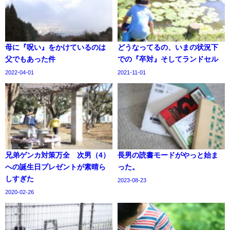
母に『呪い』をかけているのは
どうなってるの、いまの状況下
父でもあった件
での『卒対』そしてランドセル
2022-04-01
2021-11-01
兄弟ゲンカ対策万全 次男（4）
長男の読書モードがやっと始ま
への誕生日プレゼントが素晴ら
った。
しすぎた
2023-08-23
2020-02-26