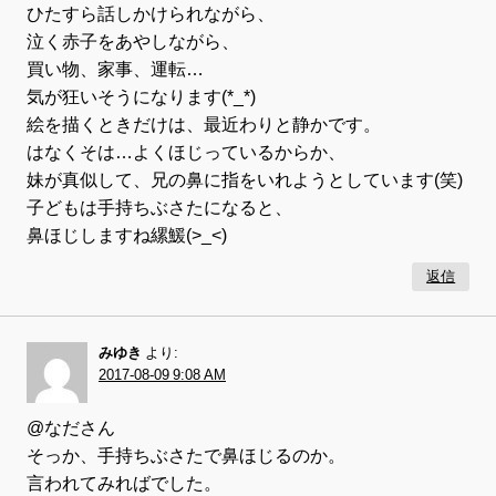
ひたすら話しかけられながら、
泣く赤子をあやしながら、
買い物、家事、運転…
気が狂いそうになります(*_*)
絵を描くときだけは、最近わりと静かです。
はなくそは…よくほじっているからか、
妹が真似して、兄の鼻に指をいれようとしています(笑)
子どもは手持ちぶさたになると、
鼻ほじしますね縲鰀(>_<)
返信
みゆき
より:
2017-08-09 9:08 AM
@なださん
そっか、手持ちぶさたで鼻ほじるのか。
言われてみればでした。