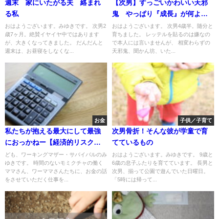
週末 家にいたがる夫 絡まれ
【次男】すっごいかわいい天邪
る私
鬼 やっぱり『成長』が何より
の変化
おはようございます。みゆきです。 次男2
おはようございます。 次男4歳半。随分と
歳7ヶ月。絶賛イヤイヤ中ではあります
育ちました。 レッテルを貼るのは嫌なの
が、大きくなってきました。 だんだんと
で本人には言いませんが、 相変わらずの
週末は、お昼寝をしなくな...
天邪鬼、聞かん坊、いた...
お金
子供／子育て
私たちが抱える最大にして最強
次男骨折！そんな彼が学童で育
におっかねー【経済的リスク】
てているもの
とは
ども、ワーキングマザー・サバイバルのみ
おはようございます。みゆきです。 9歳と
ゆきです。 時間のないモミクチャの働く
6歳の息子ふたりを育てています。 長男と
ママさん、ワーママさんたちに、お金の話
次男、揃って公園で遊んでいた日曜日。
をさせていただく仕事を...
「5時には帰って...