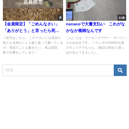
夫
お金
【会員限定】「ごめんなさい」
nanacoで大量支払い これがな
「ありがとう」と言ったら死ぬ
かなか複雑なんです
病
⇒前号はこちら。 このマガジンは過去の
こんにちは、ワーキングマザー・サバイバ
私たち夫婦のことも振り返って書いている
ルのみゆきです。 ベランダのDAISO出身
が、現在のことも書きたい。 私は現在、
のモンステラちゃん、2枚目の割れた葉っ
家で仕事をしているフ...
ぱが生えてきました♪...