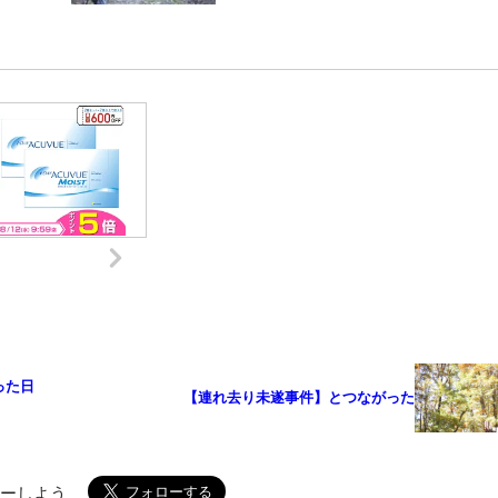
った日
【連れ去り未遂事件】とつながった
ローしよう