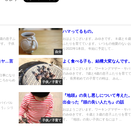
ハマってるもの。
7歳の息子ふ
おはようございます。みゆきです。 ８歳と６
す。 子供
ふたりを育てています。 いつもの他愛のない
り2022年1本目。 年始に予定して...
自分
モヤ…言
よく食べる子も、結構大変なんです
おはようございます。ワーキングマザー・サバ
のみゆきです。 7歳と4歳の息子ふたりを育て
仕事になり
す。 長男初めての子育ての時は、 みん...
ころからめ
子供／子育て
『地頭』の良し悪しについて考えた
出会った『頭の良い人たち』の話
バイバル
よう』シリ
おはようございます。ワーキングマザー・サバ
のみゆきです。 ６歳と３歳の息子ふたりを育
す。 『地頭』の良い子供にするには？ ...
子供／子育て