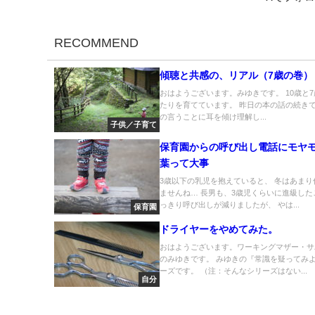
RECOMMEND
傾聴と共感の、リアル（7歳の巻）
おはようございます。みゆきです。 10歳と
たりを育てています。 昨日の本の話の続きで
の言うことに耳を傾け理解し...
子供／子育て
保育園からの呼び出し電話にモヤ
葉って大事
3歳以下の乳児を抱えていると、 冬はあまり
ませんね… 長男も、3歳児くらいに進級した
っきり呼び出しが減りましたが、 やは...
保育園
ドライヤーをやめてみた。
おはようございます。ワーキングマザー・サ
のみゆきです。 みゆきの『常識を疑ってみ
ーズです。 （注：そんなシリーズはない...
自分