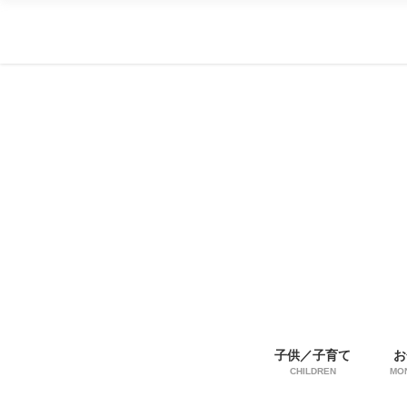
子供／子育て
お
CHILDREN
MO