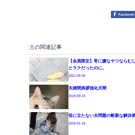
Facebook
夫
の関連記事
【会員限定】常に嫌なヤツならむ
とラクだったのに。
2021-06-06
夫婦間挨拶強化月間
2018-09-23
役に立たない夫問題の斬新な解決
2016-01-18