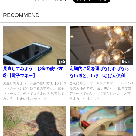
RECOMMEND
お金
世の中
見直してみよう、お金の使い方
定期的に足を運ばなければなら
③【電子マネー】
ない道と、いまいちばん便利な
お店 INTERSECT BY LEXUS
見直してみよう、お金の使い方①【クレジ
こんにちは、ワーキングマザー・サバイバ
ットカード】に付随するのですが、 電子
ルのみゆきです。 最近夫が、 「田舎で野
マネーって、使ってますよね？ 見直して
菜を作って釣りをして暮らしたい」 と言
みよう、お金の使い方①【ク...
うようになりました。 ...