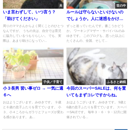
夫
世の中
いま言わずして、いつ言う？
ルールは守らないといけないの
「助けてください」
でしょうか。人に迷惑をかけて
はいけないのでしょうか。
周りのママさんからよく聞くことのひとつ
ずっと迷っていたんです。書こうかどう
なんですが、 うちの夫は、自分では育児
か。 ワーキングマザー・サバイバルのみ
に協力しているつもりらしい。 でも、実
ゆきです。 このブログも、思った以上に
際は、あまり助けになってい...
たくさんの、全国、そして...
子供／子育て
ふるさと納税
小３長男 習い事ゼロ → 一気に週
今回のスーパーSALEは、何を置
６へ
いてもまずコレですからね。
おはようございます。みゆきです。 ９歳
おはようございます。みゆきです。 9歳と
と６歳の息子ふたりを育てています。 小
6歳の息子ふたりを育てています。 スーパ
３、小４ころからガラリとフェーズが変わ
ーSALEです。 毎年３・６・９・12月に開
る感があります。 あ...
催されている...