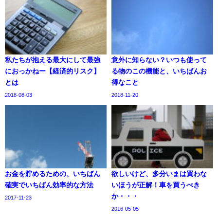
私たちが抱える最大にして最強
意外に知らない？いつも使って
におっかねー【経済的リスク】
る物のこの機能と、いちばんお
とは
得なこと
2018-08-03
2018-11-20
お金を貯めるための、いちばん
欲しいけど、多分いまは買わな
確実でいちばん効率的な方法
いほうが正解！車を買うべき
か・・・
2017-11-23
2016-05-05