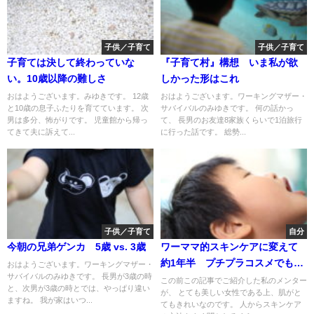
子供／子育て
子供／子育て
子育ては決して終わっていな
『子育て村』構想 いま私が欲
い。10歳以降の難しさ
しかった形はこれ
おはようございます。みゆきです。 12歳
おはようございます。ワーキングマザー・
と10歳の息子ふたりを育てています。 次
サバイバルのみゆきです。 何の話かっ
男は多分、怖がりです。 児童館から帰っ
て、 長男のお友達8家族くらいで1泊旅行
てきて夫に訴えて...
に行った話です。 総勢...
子供／子育て
自分
今朝の兄弟ゲンカ 5歳 vs. 3歳
ワーママ的スキンケアに変えて
約1年半 プチプラコスメでもイ
おはようございます。ワーキングマザー・
サバイバルのみゆきです。 長男が3歳の時
ケちゃうじゃん
この前この記事でご紹介した私のメンター
と、次男が3歳の時とでは、やっぱり違い
が、 とても美しい女性である上、肌がと
ますね。 我が家はいつ...
てもきれいなのです。 人からスキンケア