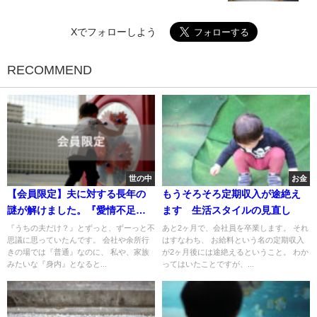
Xでフォローしよう
RECOMMEND
世の中
お金
【会員限定】夫に対する長年の
もうそろそろ定期収入が途絶え
謎が解けました。『愛情不足』
ます 生活スタイルの見直し
のせいじゃなかった。
『うちの夫だけ？』とずっと、ずーっと不
あと2ヶ月で、会社員を卒業します。 それ
思議に思っていたんです。 会社や余所行
はすなわち、 お給料という名の定期収入
きの場では『普通』なのに、 私や、家族
が2ヶ月後には途絶えるということ。 わか
みたいな『身内』となると...
ってはいたことですが、...