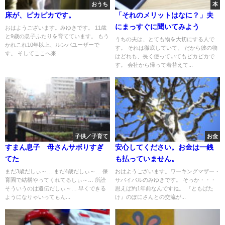
おうち
本
床が、ピカピカです。
「それのメリットはなに？」夫
にまっすぐに聞いてみよう
おはようございます。みゆきです。 11歳
と9歳の息子ふたりを育てています。 もう
うちの夫は、とても物を大切にする人で
かれこれ10年以上、ルンバユーザーで
す。 それは徹底していて、 だから彼の物
す。 そしてここへ来...
はどれも、長く使っていてもピカピカで
す。 会社から帰って着替えて...
子供／子育て
お金
すまん息子 母さんサボりすぎ
安心してください。お金は一銭
てた
も払っていません。
まだ3歳だしぃ～… まだ4歳だしぃ～… 保
おはようございます。ワーキングマザー・
育園で結構やってくれてるしぃ～… 所詮
サバイバルのみゆきです。 そっか・・・
そういうのは遺伝だしぃ～… 早くできる
思えば約1年前なんですね。 『ともばた
ようになりゃいってもん...
け』のぽにさんとの交流が...