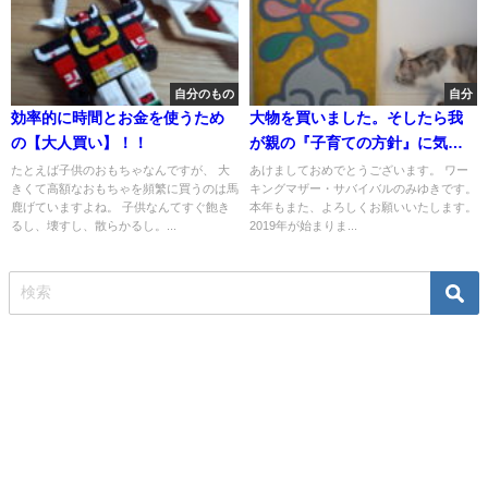
自分のもの
自分
効率的に時間とお金を使うため
大物を買いました。そしたら我
の【大人買い】！！
が親の『子育ての方針』に気づ
きました。
たとえば子供のおもちゃなんですが、 大
あけましておめでとうございます。 ワー
きくて高額なおもちゃを頻繁に買うのは馬
キングマザー・サバイバルのみゆきです。
鹿げていますよね。 子供なんてすぐ飽き
本年もまた、よろしくお願いいたします。
るし、壊すし、散らかるし。...
2019年が始まりま...