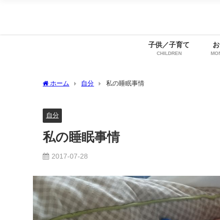
子供／子育て
お
CHILDREN
MO
ホーム
自分
私の睡眠事情
自分
私の睡眠事情
2017-07-28