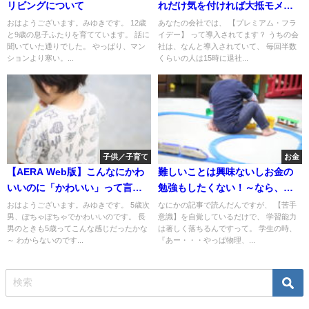
リビングについて
れだけ気を付ければ大抵モメな
い
おはようございます。みゆきです。 12歳
あなたの会社では、 【プレミアム・フラ
と9歳の息子ふたりを育てています。 話に
イデー】 って導入されてます？ うちの会
聞いていた通りでした。 やっぱり、マン
社は、なんと導入されていて、 毎回半数
ションより寒い。...
くらいの人は15時に退社...
子供／子育て
お金
【AERA Web版】こんなにかわ
難しいことは興味ないしお金の
いいのに「かわいい」って言う
勉強もしたくない！～なら、ど
と怒るんですよね
うやって【資産運用】したらい
おはようございます。みゆきです。 5歳次
なにかの記事で読んだんですが、 【苦手
男、ぽちゃぽちゃでかわいいのです。 長
意識】を自覚しているだけで、 学習能力
いのか
男のときも5歳ってこんな感じだったかな
は著しく落ちるんですって。 学生の時、
～ わからないのです...
『あー・・・やっぱ物理、...