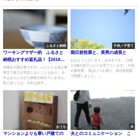
ふるさと納税
子供／子育て
ワーキングマザー的 ふるさと
期日前投票と、長男の成長と
納税おすすめ返礼品！【2018年
おはようございます。みゆきです。 11歳
と9歳の息子ふたりを育てています。 今回
版】
共働きの我が家ですが、ふたりとも個人事
の参院選。 私はいつも通り、期日前投票
業主で収入が安定しないこともあり、 今
で投票しました。 ...
年はまだふるさと納税が頼めていません。
私に至っては、今年は前半...
おうち
夫
マンションよりも寒い戸建ての
夫とのコミュニケーション こ