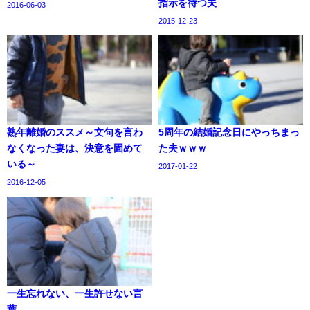
指示を待つ夫
2016-06-03
2015-12-23
熟年離婚のススメ～文句を言わ
5周年の結婚記念日にやっちまっ
なくなった妻は、決意を固めて
た夫ｗｗｗ
いる～
2017-01-22
2016-12-05
一生忘れない、一生許せない言
葉