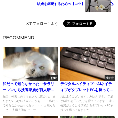
結婚を継続するための【コツ】
Xでフォローしよう
RECOMMEND
お金
世の中
私だって知らなかった～サラリ
デジタルネイティブ～AIネイテ
ーマンなら扶養家族が何人増え
ィブがタブレットPCを持って帰
ても保険料は増えません！でも
ってきた
先日、仲良しのママ友さんに聞かれ、 ま
おはようございます。みゆきです。 ７歳
だまだ知らない人がいるなぁ・・・私だっ
と5歳の息子ふたりを育てています。 小２
国民健康保険は増えた分だけ増
て知らなかったもんなぁ・・・ と思った
長男がとうとう学校からタブレットPCを
える！
こと。 夫婦共働きで、 サ...
持って帰ってきました...