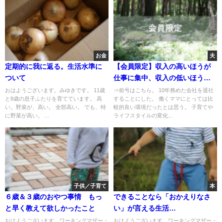
お金
夫
定期的に我に返る。生活水準に
【会員限定】収入の高いほうが
ついて
仕事に集中、収入の低いほうが
家事育児を多く負担
おはようございます。みゆきです。 11歳
⇒前号はこちら。 10年務めた会社を退社
と8歳の息子ふたりを育てています。 高
することにした。 働くママにとっては比
い。野菜が、高い。 全部高い。 でも、特
較的良い環境だったとは思う。 子育てや
に野菜が高い。 ...
ライフスタイルの変化...
子供／子育て
本
６歳＆３歳のおやつ事情 もっ
できることなら「おかえりなさ
と早く教えて欲しかったこと
い」が言える生活
を・・・？？？
おはようございます。ワーキングマザー・
おはようございます。ワーキングマザー・