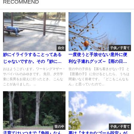
RECOMMEND
自分
子供／子育て
妙にイライラすることってある
一度使うと手放せない意外に便
じゃないですか。その『妙に』
利な子連れグッズ～【雨の日の
の理由がわかった話
外出】編
おはようございます。ワーキングマザー・
世の中の子供を 【落ち着きがない子】 と
サバイバルのみゆきです。 先日、夕方学
【普通の子】 に分けるとしたら、 うちは
童に長男をお迎えに行ったとき、 こんな
間違いなく前者です。 「どこもこんなも
ことがありました。 ...
ん」と思っていたので...
世の中
子供／子育て
子育てはいつまで『負担』なん
要は『大まかなゴール設定』が