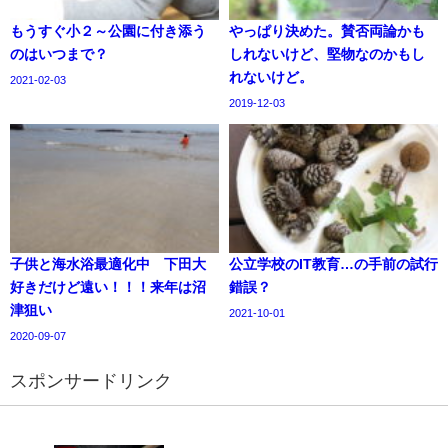
もうすぐ小２～公園に付き添う
やっぱり決めた。賛否両論かも
のはいつまで？
しれないけど、堅物なのかもし
れないけど。
2021-02-03
2019-12-03
子供と海水浴最適化中 下田大
公立学校のIT教育…の手前の試行
好きだけど遠い！！！来年は沼
錯誤？
津狙い
2021-10-01
2020-09-07
スポンサードリンク