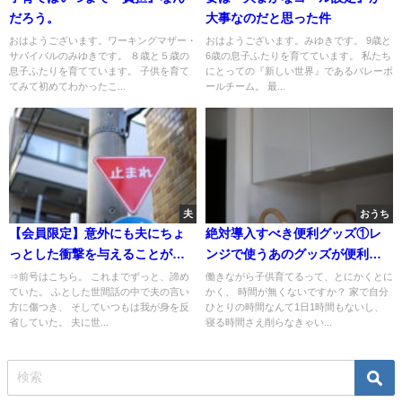
だろう。
大事なのだと思った件
おはようございます。ワーキングマザー・
おはようございます。みゆきです。 9歳と
サバイバルのみゆきです。 ８歳と５歳の
6歳の息子ふたりを育てています。 私たち
息子ふたりを育てています。 子供を育て
にとっての『新しい世界』であるバレーボ
てみて初めてわかったこ...
ールチーム。 最...
夫
おうち
【会員限定】意外にも夫にちょ
絶対導入すべき便利グッズ①レ
っとした衝撃を与えることがで
ンジで使うあのグッズが便利す
きた質問
ぎて震える
⇒前号はこちら。 これまでずっと、諦め
働きながら子供育てるって、とにかくとに
ていた。 ふとした世間話の中で夫の言い
かく、 時間が無くないですか？ 家で自分
方に傷つき、 そしていつもは我が身を反
ひとりの時間なんて1日1時間もないし、
省していた。 夫に世...
寝る時間さえ削らなきゃい...