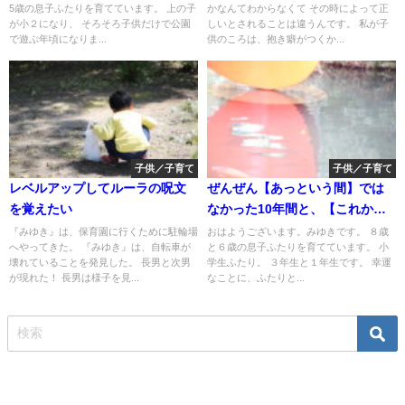
5歳の息子ふたりを育てています。 上の子
かなんてわからなくて その時によって正
が小２になり、 そろそろ子供だけで公園
しいとされることは違うんです。 私が子
で遊ぶ年頃になりま...
供のころは、抱き癖がつくか...
子供／子育て
子供／子育て
レベルアップしてルーラの呪文
ぜんぜん【あっという間】では
を覚えたい
なかった10年間と、【これか
ら】への心の準備
『みゆき』は、保育園に行くために駐輪場
おはようございます。みゆきです。 ８歳
へやってきた。 『みゆき』は、自転車が
と６歳の息子ふたりを育てています。 小
壊れていることを発見した。 長男と次男
学生ふたり。 ３年生と１年生です。 幸運
が現れた！ 長男は様子を見...
なことに、ふたりと...