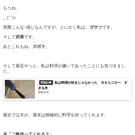
もうね、
＿|￣|○
実際こんな↑感じなんですが、とにかく私は、
ガサツ
です。
そして
武骨
です。
あとこれもね、
ズボラ
。
そして最近やっと、私は料理が嫌いであったことにも気づきまし
た。
私は料理が好きじゃなかった 今さらジロー す
関連記事
ぎる件
2018.11.15
最近では夫が、週末は積極的に料理を担ってくれます。
夫「ご飯作ってくれる？」