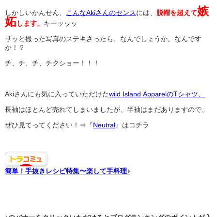
嫉
しかしいかんせん、
こんなAkiさんのセンス
には、
脱帽を超えて
妬
します。
キーッッッ
サッと撮った写真のステキさったら、なんでしょうか。なんです
か！？
チ、チ、チ、チクショー！！！
Akiさんにも気に入っていただけた
wild Island ApparelのTシャツ、
長袖はほとんど売れてしまいましたが、半袖はまだありますので、
ぜひ見てってください！⇒『
Neutral
』はコチラ
簡単！手抜きレシピ特集〜楽して手料理♪