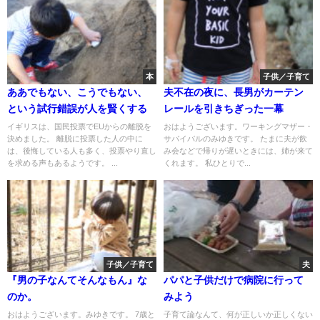
本
子供／子育て
ああでもない、こうでもない、
夫不在の夜に、長男がカーテン
という試行錯誤が人を賢くする
レールを引きちぎった一幕
イギリスは、国民投票でEUからの離脱を
おはようございます。ワーキングマザー・
決めました。 離脱に投票した人の中に
サバイバルのみゆきです。 たまに夫が飲
は、後悔している人も多く、投票やり直し
み会などで帰りが遅いときには、姉が来て
を求める声もあるようです。 ...
くれます。 私ひとりで...
子供／子育て
夫
『男の子なんてそんなもん』な
パパと子供だけで病院に行って
のか。
みよう
おはようございます。みゆきです。 7歳と
子育て論なんて、何が正しいか正しくない