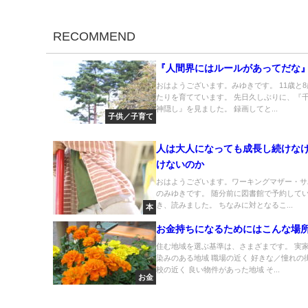
RECOMMEND
『人間界にはルールがあってだな
おはようございます。みゆきです。 11歳と
たりを育てています。 先日久しぶりに、『
神隠し』を見ました。 録画してと...
子供／子育て
人は大人になっても成長し続けな
けないのか
おはようございます。ワーキングマザー・サ
のみゆきです。 随分前に図書館で予約して
き、読みました。 ちなみに対となるこ...
本
お金持ちになるためにはこんな場
住む地域を選ぶ基準は、さまざまです。 実家
染みのある地域 職場の近く 好きな／憧れの
校の近く 良い物件があった地域 そ...
お金