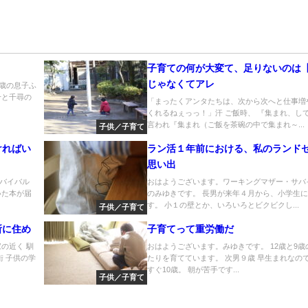
』
子育ての何が大変て、足りないのは
じゃなくてアレ
8歳の息子ふ
千と千尋の
「まったくアンタたちは、次から次へと仕事増
くれるねぇっっ！」汗 ご飯時、 『集まれ、し
言われ『集まれ（ご飯を茶碗の中で集まれ～...
子供／子育て
ければい
ラン活１年前における、私のランド
思い出
バイバル
おはようございます。ワーキングマザー・サバ
いた本が届
のみゆきです。 長男が来年４月から、小学生
す。 小１の壁とか、いろいろとビクビクし...
子供／子育て
所に住め
子育てって重労働だ
の近く 馴
おはようございます。みゆきです。 12歳と9歳
街 子供の学
たりを育てています。 次男９歳 早生まれなの
すぐ10歳。 朝が苦手です...
子供／子育て