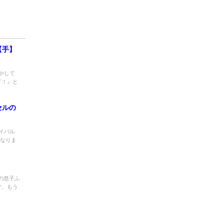
【手】
やして
て！』と
セルの
イバル
になりま
の息子ふ
で、もう