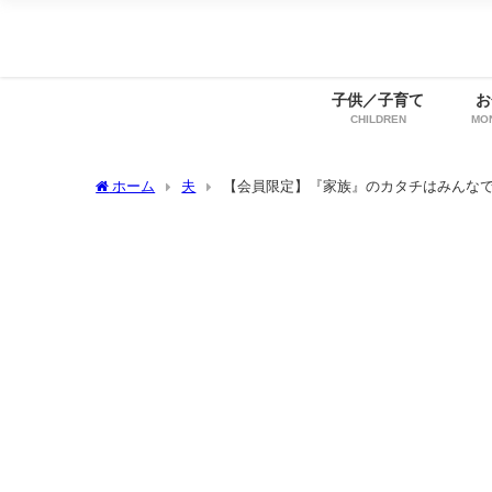
子供／子育て
お
CHILDREN
MO
ホーム
夫
【会員限定】『家族』のカタチはみんな