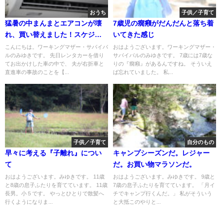
おうち
子供／子育て
猛暑の中まんまとエアコンが壊
7歳児の癇癪がだんだんと落ち着
れ、買い替えました！スケジュ
いてきた感じ
ールと手間と値段！そしてクリ
こんにちは。ワーキングマザー・サバイバ
おはようございます。ワーキングマザー・
ルのみゆきです。 先日レンタカーを借り
サバイバルのみゆきです。 7歳には7歳な
ーニングはどうなの？
てお出かけした車の中で、 夫が右折車と
りの『癇癪』があるんですね。 そういえ
直進車の事故のことを【...
ば忘れていました。 私...
子供／子育て
自分のもの
早々に考える『子離れ』につい
キャンプシーズンだ。レジャー
て
だ。お買い物マラソンだ。
おはようございます。みゆきです。 11歳
おはようございます。みゆきです。 9歳と
と8歳の息子ふたりを育てています。 11歳
7歳の息子ふたりを育てています。 「月イ
長男。小５です。 やっとひとりで散髪へ
チでキャンプ行くんだ。」 私がそういう
行くようになりま...
と大抵このやりと...