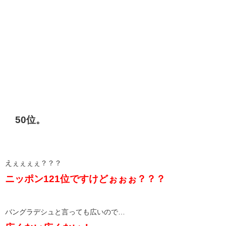
50位。
えぇぇぇぇ？？？
ニッポン121位ですけどぉぉぉ？？？
バングラデシュと言っても広いので…