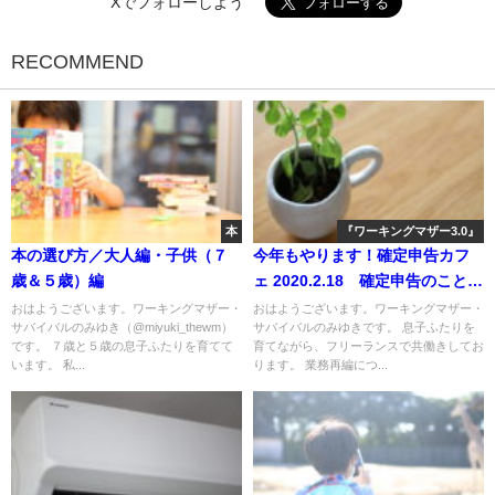
Xでフォローしよう
RECOMMEND
本
『ワーキングマザー3.0』
本の選び方／大人編・子供（７
今年もやります！確定申告カフ
歳＆５歳）編
ェ 2020.2.18 確定申告のこと以
外も！
おはようございます。ワーキングマザー・
おはようございます。ワーキングマザー・
サバイバルのみゆき（@miyuki_thewm）
サバイバルのみゆきです。 息子ふたりを
です。 ７歳と５歳の息子ふたりを育てて
育てながら、フリーランスで共働きしてお
います。 私...
ります。 業務再編につ...