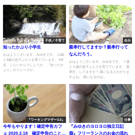
子供／子育て
自分
知ったかぶり小学生
親孝行してますか？親孝行って
なんだろう。
おはようございます。みゆきです。 11歳
と9歳の息子ふたりを育てています。 5年
おはようございます。みゆきです。 ７歳
生、くらいからでしょうか。 『知ったか
と５歳の息子ふたりを育てています。 親
ぶり』のフェーズが...
孝行、してますか？ 親になるとわかりま
すよね。 親になるのは...
『ワーキングマザー3.0』
仕事
今年もやります！確定申告カフ
『みゆきのヨロヨロ独立日記
ェ 2020.2.18 確定申告のこと以
㉚』フリーランスのお金の流れ