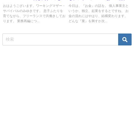
外も！
おはようございます。ワーキングマザー・
今日は、『お金』の話を。 個人事業主と
サバイバルのみゆきです。 息子ふたりを
いうか、独立、起業をするとですね、 お
育てながら、フリーランスで共働きしてお
金の流れにはやはり、結構変わります。
ります。 業務再編につ...
どんな『業』を興すか次...