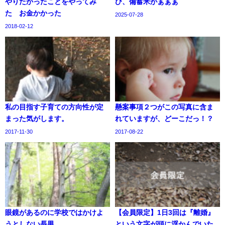
やりたかったことをやってみ
び、備蓄米がぁぁぁ
た お金かかった
2025-07-28
2018-02-12
私の目指す子育ての方向性が定
懸案事項２つがこの写真に含ま
まった気がします。
れていますが、どーこだっ！？
2017-11-30
2017-08-22
眼鏡があるのに学校ではかけよ
【会員限定】1日3回は『離婚』
うとしない長男
という文字が頭に浮かんでいた