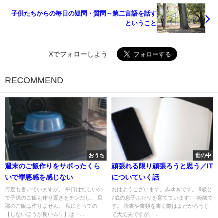
子供たちからの毎日の疑問・質問～第二言語を話す
ということ
Xでフォローしよう
RECOMMEND
おうち
世の中
週末のご飯作りをサボったくら
頑張れる限り頑張ろうと思う／IT
いで罪悪感を感じない
についていく話
何度も書いていますが、 平日は忙しいの
おはようございます。みゆきです。 9歳と
で子供のご飯も作り置きをチンだし、 旦
7歳の息子ふたりを育てています。 45歳で
那のご飯は作りません。 私にとっての
す。 読書や書類を書く際はまだかろうじ
【しないほうが良いムリ】は・...
て大丈夫ですが、...