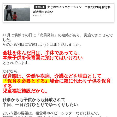
夫とのコミュニケーション これだけ気を付けれ
参照記事
ば大抵モメない
2017.11.6
11月は偶然その日に『次男発熱』の連絡があり、実施できませんで
した。
そのため別日に実施しようと旦那と話しました。
会社を休んだ日は、半休であっても、
本来子供を保育園に預けてはいけない
とされています。
なぜなら、
保育園は、労働や疾病、介護などを理由として
『保育を必要とする』
場合に親に代わり子供を保育
する
児童福祉施設だから。
仕事からも子供からも解放されて
半日、一日だけひとりでゆっくりしたい
という親の要望は、祖父母やベビーシッターなどに頼んで、