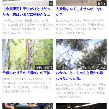
夫
おうち
【会員限定】子供がひとりだっ
大掃除なんてしませんが、なに
たら、夫はいまだに朝起きなか
か？
ったんだろうか
⇒前号はこちら。 新生児のタツのお陰
おはようございます。ワーキングマザー・
で、夫は朝寝坊する口実ができた日もあっ
サバイバルのみゆきです。 年末年始と言
たし、 私は夫を強制的に起こすことがで
えば？ 今年はそう言えばお餅も食べてい
きた日もあった。 平日...
ないし、 おせちも食べ...
子供／子育て
お金
子供ふたり目の『慣れ』の正体
お金のこと、ちゃんと親から教
わらなかった私。
おはようございます。みゆきです。 ８歳
と６歳の息子ふたりを育てています。 小
おはようございます。みゆきです。 8歳と
３長男。 毎日放課後はランドセルを持っ
5歳の息子ふたりを育てています。 子育て
たまま児童館へ通う日々...
って、自分が育てられた時のこと 無意識
に反映させるもので...