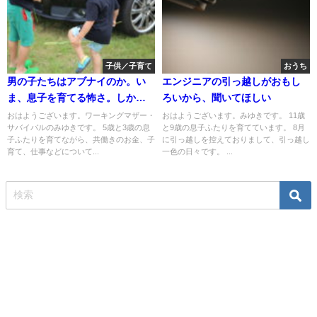
子供／子育て
おうち
男の子たちはアブナイのか。い
エンジニアの引っ越しがおもし
ま、息子を育てる怖さ。しかも
ろいから、聞いてほしい
ふたり。
おはようございます。ワーキングマザー・
おはようございます。みゆきです。 11歳
サバイバルのみゆきです。 5歳と3歳の息
と9歳の息子ふたりを育てています。 8月
子ふたりを育てながら、共働きのお金、子
に引っ越しを控えておりまして、引っ越し
育て、仕事などについて...
一色の日々です。 ...