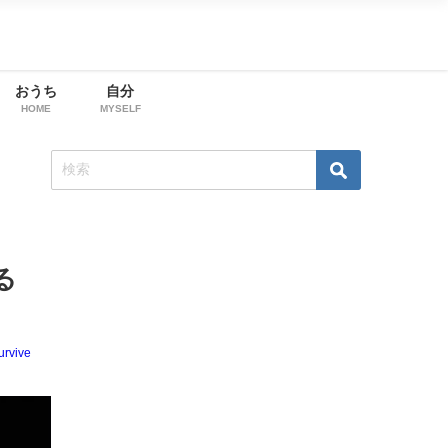
おうち
自分
HOME
MYSELF
る
urvive