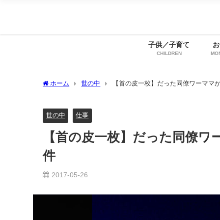
子供／子育て
お
CHILDREN
MO
ホーム
世の中
【首の皮一枚】だった同僚ワーママ
世の中
仕事
【首の皮一枚】だった同僚ワ
件
2017-05-26