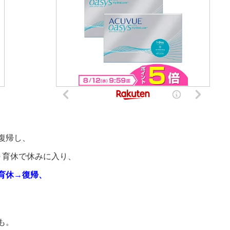
復帰し、
～育休で休みに入り、
育休→復帰、
も。