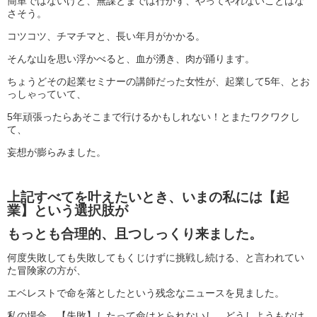
簡単ではないけど、無謀とまでは行かず、やってやれないことはな
さそう。
コツコツ、チマチマと、長い年月がかかる。
そんな山を思い浮かべると、血が湧き、肉が踊ります。
ちょうどその起業セミナーの講師だった女性が、起業して5年、とお
っしゃっていて、
5年頑張ったらあそこまで行けるかもしれない！とまたワクワクし
て、
妄想が膨らみました。
上記すべてを叶えたいとき、いまの私には【起
業】という選択肢が
もっとも合理的、且つしっくり来ました。
何度失敗しても失敗してもくじけずに挑戦し続ける、と言われてい
た冒険家の方が、
エベレストで命を落としたという残念なニュースを見ました。
私の場合、【失敗】したって命はとられないし、どうしようもなけ