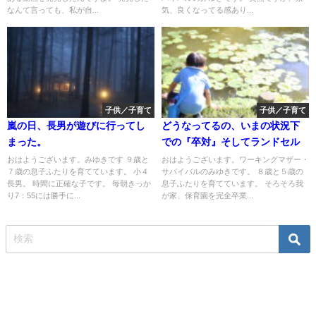
なんて言っても、私が自...
気、良くなってる感あり...
子供／子育て
子供／子育て
嵐の日、長男が遊びに行ってし
どうなってるの、いまの状況下
まった。
での『卒対』そしてランドセル
おはようございます。みゆきです ９歳と
おはようございます。ワーキングマザー・
７歳の息子ふたりを育てています。 小４
サバイバルのみゆきです。 ８歳と５歳の
長男。 時間に正確な子です。 毎朝きっか
息子ふたりを育てています。 そろそろ我
り7：55には勝手に...
が家、保育園を完全卒業...