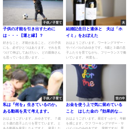
子供／子育て
夫
子供の才能を引き出すために
結婚記念日と連休と 夫は「ホ
は・・・【運と縁】？
イミ」をおぼえた
好きなこと、才能があること。 どの子供
おはようございます。ワーキングマザー・
にも、必ずひとつはあります。 それを見
サバイバルのみゆきです。 6歳と３歳の息
つけて伸ばしてあげたい。 どの親御さん
子ふたりを育てながら、フリーランスで働
も思っていると思います。 ...
いています。 何度も...
子供／子育て
世の中
私は『何を』生きているのか。
お金を使う上で気に留めている
ある動画を見て考えます。
こと はした金の『効果的な』
使い道
おはようございます。みゆきです。 ７歳
おはようございます。最近すっかり、年齢
と５歳の息子ふたりを育てています。 と
を感じます。ウフ ワーキングマザー・サ
ある動画を発見したんですよ。 発見した
バイバルのみゆきです。 突然ですが、景