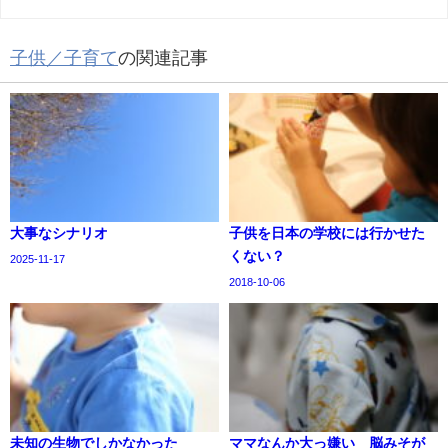
子供／子育て
の関連記事
大事なシナリオ
子供を日本の学校には行かせた
くない？
2025-11-17
2018-10-06
未知の生物でしかなかった
ママなんか大っ嫌い 脳みそが