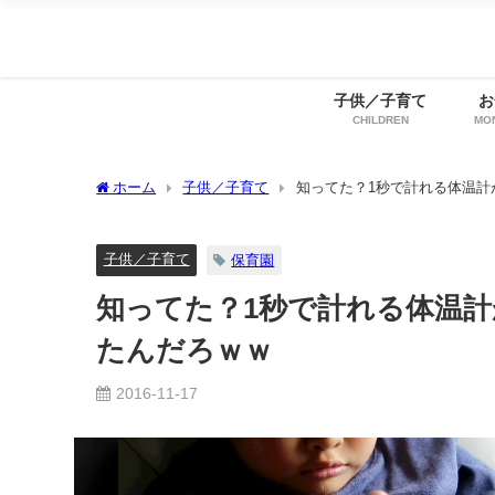
子供／子育て
お
CHILDREN
MO
ホーム
子供／子育て
知ってた？1秒で計れる体温計
子供／子育て
保育園
知ってた？1秒で計れる体温
たんだろｗｗ
2016-11-17