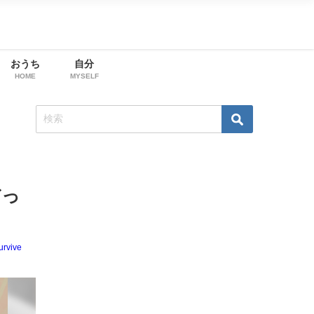
おうち
自分
HOME
MYSELF
だっ
urvive