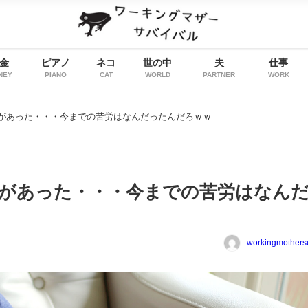
金
ピアノ
ネコ
世の中
夫
仕事
NEY
PIANO
CAT
WORLD
PARTNER
WORK
があった・・・今までの苦労はなんだったんだろｗｗ
計があった・・・今までの苦労はなん
workingmothers