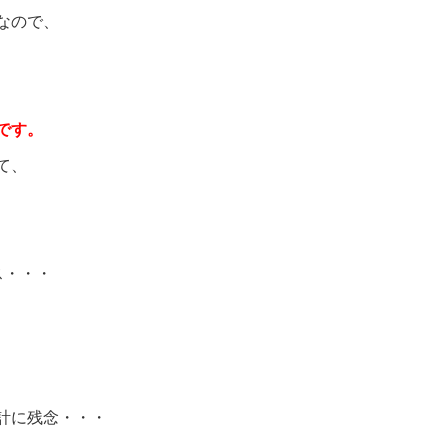
なので、
です。
て、
ス・・・
計に残念・・・