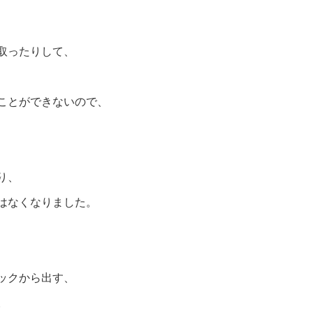
取ったりして、
ことができないので、
り、
はなくなりました。
、
ックから出す、
。