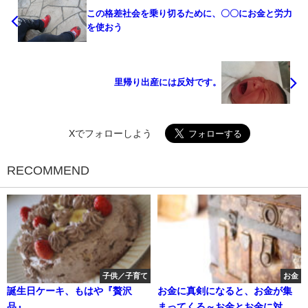
この格差社会を乗り切るために、〇〇にお金と労力
を使おう
里帰り出産には反対です。
Xでフォローしよう
RECOMMEND
子供／子育て
お金
誕生日ケーキ、もはや『贅沢
お金に真剣になると、お金が集
品』
まってくる～お金とお金に対す