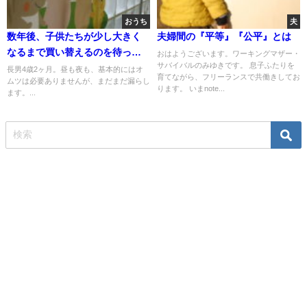
おうち
夫
数年後、子供たちが少し大きく
夫婦間の『平等』『公平』とは
なるまで買い替えるのを待って
おはようございます。ワーキングマザー・
サバイバルのみゆきです。 息子ふたりを
いるもの
長男4歳2ヶ月。昼も夜も、基本的にはオ
育てながら、フリーランスで共働きしてお
ムツは必要ありませんが、まだまだ漏らし
ります。 いまnote...
ます。...