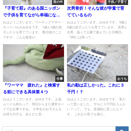
世の中
子供／子育て
『子育て罰』のある国ニッポン
次男骨折！そんな彼が学童で育
で子供を育てながら幸福になる
てているもの
ためには
おはようございます。ワーキングマザー・
おはようございます。みゆきです。 9歳と
サバイバルのみゆきです。 7歳と4歳の息
6歳の息子ふたりを育てています。 長男と
子ふたりを育てています。 数日前のこと
次男、揃って公園で遊んでいた日曜日。
ですが、こんな報道が...
「5時には帰って...
仕事
おうち
『ワーママ 疲れた』と検索す
私の勘は正しかった。これに３
る前にできる具体策４つ
千円！？
おはようございます。みゆきです。 お盆
おはようございます。みゆきです。 私だ
ムードも終わって、明日からまた通常モー
って思いました。 ザルに３千円払うんか
ドでお仕事ですね。 小学生のお子さんを
い？って。 でも、直感的に思ったんで
お持ちの方も、あとひと息...
す。 これなら私でも遠心...