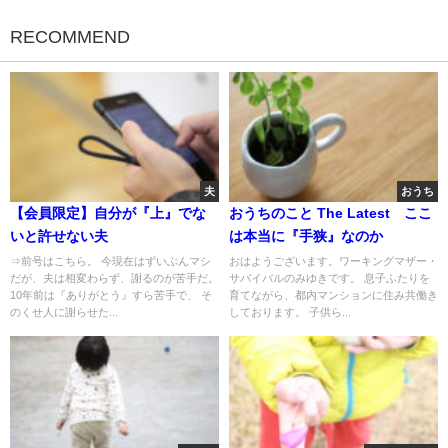
RECOMMEND
夫
おうち
【会員限定】自分が『上』でな
おうちのこと The Latest ここ
いと許せない夫
は本当に『手狭』なのか
⇒前号はこちら。 今現在はずいぶんマシ
おはようございます。ワーキングマザー・
だが、夫は相変わらず、謝るのが苦手だ。
サバイバルのみゆきです。 息子ふたりを
10年前は『ありがとう』すら苦手で、 そ
育てながら、都内マンションに住み共働き
のくせ人に謝らせた...
しております。 子供ら...