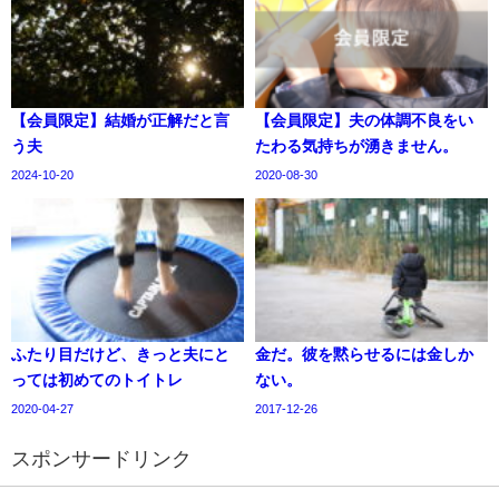
【会員限定】結婚が正解だと言
【会員限定】夫の体調不良をい
う夫
たわる気持ちが湧きません。
2024-10-20
2020-08-30
ふたり目だけど、きっと夫にと
金だ。彼を黙らせるには金しか
っては初めてのトイトレ
ない。
2020-04-27
2017-12-26
スポンサードリンク