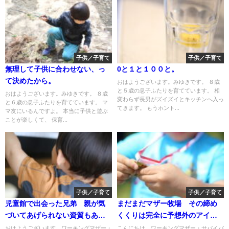
子供／子育て
子供／子育て
無理して子供に合わせない、っ
0と１と１００と。
て決めたから。
おはようございます。みゆきです。 ８歳
と５歳の息子ふたりを育てています。 相
おはようございます。みゆきです。 ８歳
変わらず長男がズイズイとキッチンへ入っ
と６歳の息子ふたりを育てています。 マ
てきます。 もうホント...
マ友にいるんですよ。 本当に子供と遊ぶ
ことが楽しくて、 保育...
子供／子育て
子供／子育て
児童館で出会った兄弟 親が気
まだまだマザー牧場 その締め
づいてあげられない資質もある
くくりは完全に予想外のアイ
と思った。
ツ！
おはようございます。ワーキングマザー・
こんにちは。ワーキングマザー・サバイバ