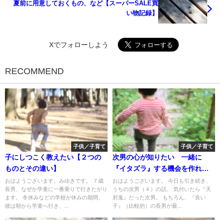
夏前に用意しておくもの、など【スーパーSALE買
い物記録】
Xでフォローしよう
RECOMMEND
子供／子育て
子供／子育て
子にしつこく教えたい【２つの
次男の心が知りたい 一緒に
ものとその違い】
『イタズラ』する機会を作れば
いいのかな
おはようございます。みゆきです。 ７歳
おはようございます。 今日も引き続き、
長男、なぜか学童に一番乗りで行きたがり
うちの次男（４）の話。 気付いたら『天
ます。 冬休みなどの学校が休みの期間、
邪鬼』だった次男。 もちろん、『良い
彼は朝から学童へ行き、...
子』（比較的）の長男が最...