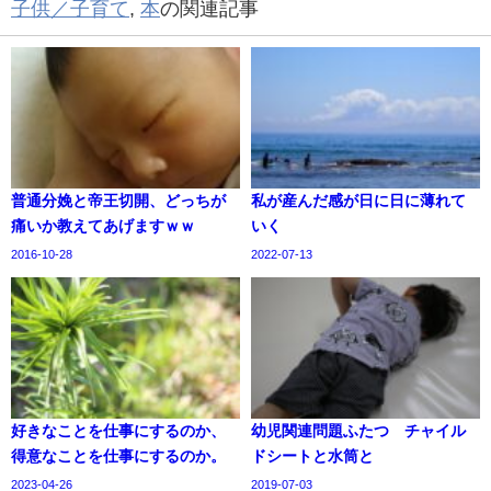
子供／子育て
,
本
の関連記事
普通分娩と帝王切開、どっちが
私が産んだ感が日に日に薄れて
痛いか教えてあげますｗｗ
いく
2016-10-28
2022-07-13
好きなことを仕事にするのか、
幼児関連問題ふたつ チャイル
得意なことを仕事にするのか。
ドシートと水筒と
2023-04-26
2019-07-03