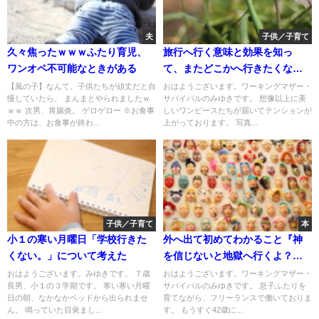
夫
子供／子育て
久々焦ったｗｗｗふたり育児、
旅行へ行く意味と効果を知っ
ワンオペ不可能なときがある
て、またどこかへ行きたくなっ
た～
【風の子】なんて、子供たちが頑丈だと自
おはようございます。ワーキングマザー・
慢していたら、 まんまとやられましたｗ
サバイバルのみゆきです。 想像以上に美
ｗｗ 次男、胃腸炎。 ゲロゲロー ※お食事
しいワンピースたちが届いてテンションが
中の方は、お食事が終わ...
上がっております。 写真...
子供／子育て
本
小１の寒い月曜日「学校行きた
外へ出て初めてわかること『神
くない。」について考えた
を信じないと地獄へ行くよ？』
と言われました。
おはようございます。みゆきです。 ７歳
おはようございます。ワーキングマザー・
長男、小１の３学期です。 寒い寒い月曜
サバイバルのみゆきです。 息子ふたりを
日の朝、なかなかベッドから出られませ
育てながら、フリーランスで働いておりま
ん。 鳴っていた目覚まし...
す。 もうすぐ42歳に...