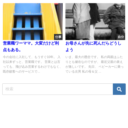
仕事
自分
営業職ワーママ。大変だけど利
お母さんが先に死んだらどうし
点もある。
よう
今の会社に入社して、もうすぐ10年。 入
いま、最大の懸念です。 私の両親はふた
社以来ずっと、営業職です。 営業とは言
りとも健在なのですが、 最近父親の衰え
っても、飛び込み営業するわけでもなく、
が激しいです。 先日、 ベビーカーに乗っ
既存顧客へのサービスで...
ている次男 私の母＆父 ...