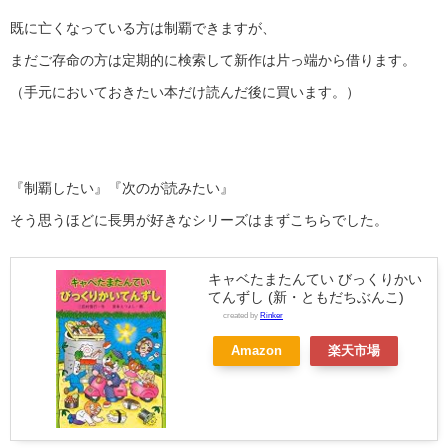
既に亡くなっている方は制覇できますが、
まだご存命の方は定期的に検索して新作は片っ端から借ります。
（手元においておきたい本だけ読んだ後に買います。）
『制覇したい』『次のが読みたい』
そう思うほどに長男が好きなシリーズはまずこちらでした。
キャベたまたんてい びっくりかい
てんずし (新・ともだちぶんこ)
created by
Rinker
Amazon
楽天市場