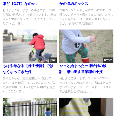
ほど【OJT】なのか。
かの収納ボックス
おはようございます。みゆきです。 10歳
次男のヤンチャぶりがすごいのです。 長
と7歳の息子ふたりを育てています。 家族
男もヤンチャだと思ってましたが、さらに
４人夕食後にダラダラ。 たまたま見てい
上を行きます。 ま、元気で何よりなんで
たテレビ。 覚え...
すが。 次男の1歳の誕生日...
お金
世の中
もはや単なる【株主優待】では
やっと始まった一律給付の検
なくなってきた件
討 思い出す営業職の小技
去年ころから、資産運用はFXに絞ってい
おはようございます。ワーキングマザー・
ます。 また10万ぶっこんでみました。私
サバイバルのみゆきです。 私はまだまだ
の資産運用、しばらくはコレ1本で行きま
怒っています。 スーパーやドラッグスト
す。 2018.4.23...
アが企業として独自に ...