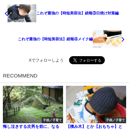
これぞ最強の【時短美容法】続報③日焼け対策編
これぞ最強の【時短美容法】続報④メイク編
Xでフォローしよう
RECOMMEND
子供／子育て
子供／子育て
悔し泣きする次男を前に、なる
【積み木】とか【おもちゃ】と