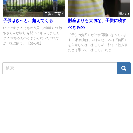
子供／子育て
世の中
子供はきっと、超えてくる
財産よりも大切な、子供に残す
べきもの
いいですか？ うちの次男（2歳半）の 妙
ちきりんな嗜好 を聞いてもらえません
『子供の貧困』が社会問題になっていま
か？ 赤ちゃんのときからだったのです
す。 私自身は、いまのところは『貧困』
が、彼は妙に、 【髪の毛】 ...
を自覚してはいませんが、 決して他人事
だとは思っていません。 たと...