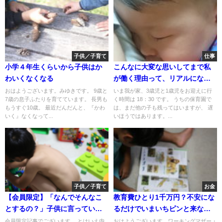
子供／子育て
仕事
小学４年生くらいから子供はか
こんなに大変な思いしてまで私
わいくなくなる
が働く理由って、リアルになん
なんだろう
おはようございます。みゆきです。 9歳と
いま我が家、3歳児と1歳児をお迎えに行
7歳の息子ふたりを育てています。 長男も
く時間は 18：30 です。 うちの保育園で
もうすぐ10歳。 最近だんだんと、『かわ
は、まだ他の子も残ってはいますが、 遅
いく』なくなって...
いほうではあります。...
子供／子育て
お金
【会員限定】「なんでそんなこ
教育費ひとり1千万円？不安にな
とするの？」子供に言っていま
るだけでいまいちピンと来ない
すか？
理由
会員限定記事でございます。 とはいえ内
おはようございます。ワーキングマザー・