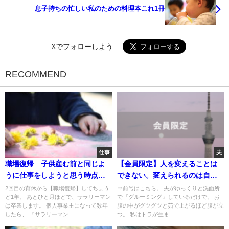
息子持ちの忙しい私のための料理本これ1冊
Xでフォローしよう
RECOMMEND
仕事
夫
職場復帰 子供産む前と同じよ
【会員限定】人を変えることは
うに仕事をしようと思う時点で
できない。変えられるのは自分
無理
だけ。
2回目の育休から【職場復帰】してちょう
⇒前号はこちら。 夫がゆっくりと洗面所
ど1年。 あとひと月ほどで、サラリーマン
で『グルーミング』しているだけで、 お
は卒業します。 個人事業主になって数年
腹の中がグツグツと茹で上がるほど腹が立
したら、 『サラリーマン...
つ。 私はトラが生ま...