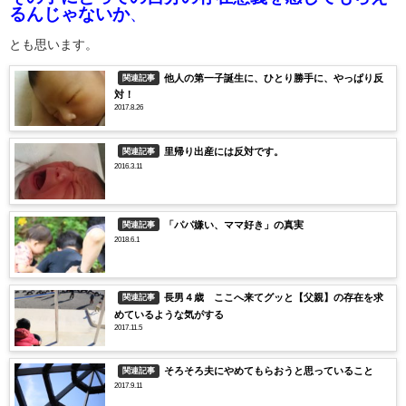
るんじゃないか
、
とも思います。
他人の第一子誕生に、ひとり勝手に、やっぱり反
関連記事
対！
2017.8.26
里帰り出産には反対です。
関連記事
2016.3.11
「パパ嫌い、ママ好き」の真実
関連記事
2018.6.1
長男４歳 ここへ来てグッと【父親】の存在を求
関連記事
めているような気がする
2017.11.5
そろそろ夫にやめてもらおうと思っていること
関連記事
2017.9.11