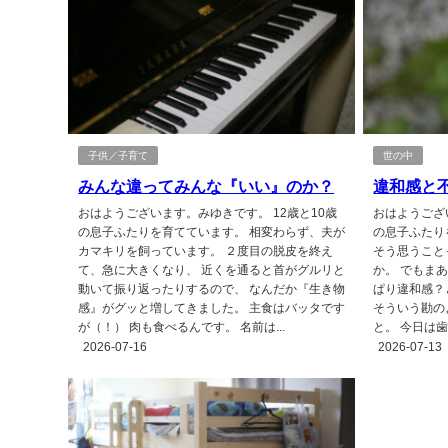
子供／子育て
世の中
みんな違ってみんな『いい』のか？
違和感と
おはようございます。みゆきです。 12歳と10歳
おはようござ
の息子ふたりを育てています。 相変わらず、夫が
の息子ふたり
カマキリを飼っています。 ２度目の脱皮を終え
そう思うこと
て、急に大きくなり、 近くを通ると首がグルリと
か。 でもま
動いて振り返ったりするので、 なんだか『生き物
ぱり違和感？
感』がグッと増してきました。 主食はバッタです
そういう勘の
が（！） 肉も食べるんです。 名前は...
と。 今日は歯
2026-07-16
2026-07-13