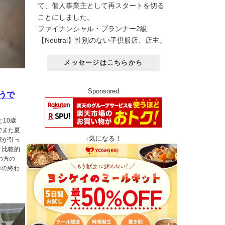
て、個人事業主として再スタートを切る
ことにしました。
ファイナンシャル・プランナー2級
【Neutral】性別のない子供服店、店主。
メッセージはこちらから
Sponsored
うで
10歳
でまた夏
↓気になる！
家が引っ
 比較的
の方の
月の終わ