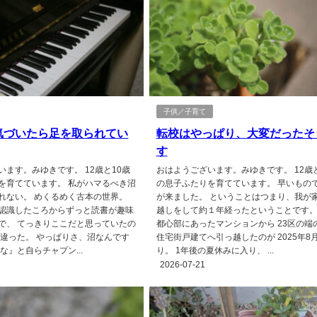
子供／子育て
気づいたら足を取られてい
転校はやっぱり、大変だったそ
す
います。みゆきです。 12歳と10歳
おはようございます。みゆきです。 12歳と
を育てています。 私がハマるべき沼
の息子ふたりを育てています。 早いもの
れない。 めくるめく古本の世界。
が来ました。 ということはつまり、我が
認識したころからずっと読書が趣味
越しをして約１年経ったということです。
で、 てっきりここだと思っていたの
都心部にあったマンションから 23区の端
も違った。 やっぱりさ、沼なんです
住宅街戸建てへ引っ越したのが 2025年8
な』と自らチャプン...
り。 1年後の夏休みに入り、 ...
2026-07-21