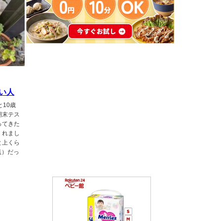
い人
10歳
期末テス
ってきた
くれまし
と上くら
点）だっ