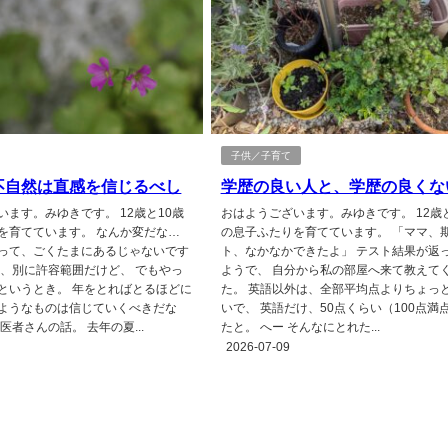
子供／子育て
不自然は直感を信じるべし
学歴の良い人と、学歴の良くな
います。みゆきです。 12歳と10歳
おはようございます。みゆきです。 12歳と
を育てています。 なんか変だな…
の息子ふたりを育てています。 「ママ、
って、ごくたまにあるじゃないです
ト、なかなかできたよ」 テスト結果が返
あ、別に許容範囲だけど、 でもやっ
ようで、 自分から私の部屋へ来て教えて
というとき。 年をとればとるほどに
た。 英語以外は、全部平均点よりちょっ
ようなものは信じていくべきだな
いで、 英語だけ、50点くらい（100点満
医者さんの話。 去年の夏...
たと。 へー そんなにとれた...
2026-07-09