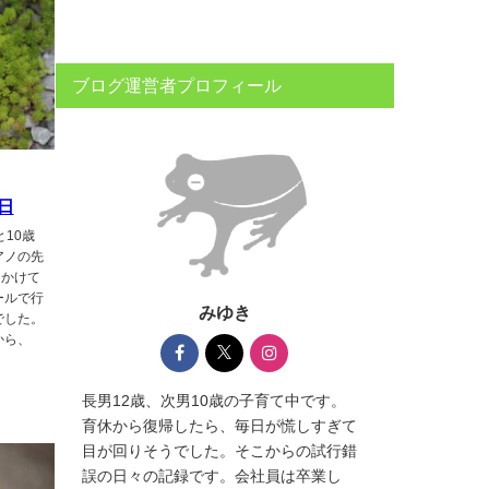
ブログ運営者プロフィール
日
10歳
アノの先
出かけて
ールで行
みゆき
でした。
から、
長男12歳、次男10歳の子育て中です。
育休から復帰したら、毎日が慌しすぎて
目が回りそうでした。そこからの試行錯
誤の日々の記録です。会社員は卒業し