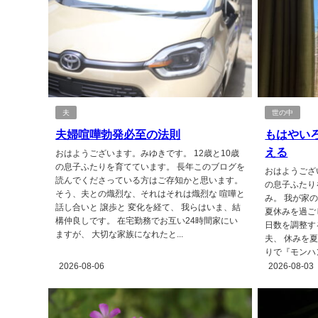
夫
世の中
夫婦喧嘩勃発必至の法則
もはやい
える
おはようございます。みゆきです。 12歳と10歳
の息子ふたりを育てています。 長年このブログを
おはようござ
読んでくださっている方はご存知かと思います。
の息子ふたり
そう、夫との熾烈な、それはそれは熾烈な 喧嘩と
み。 我が家
話し合いと 譲歩と 変化を経て、 我らはいま、結
夏休みを過ご
構仲良しです。 在宅勤務でお互い24時間家にい
日数を調整す
ますが、 大切な家族になれたと...
夫、 休みを
りで『モンハン
2026-08-06
2026-08-03