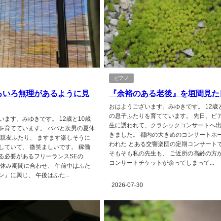
ピアノ
ろいろ無理があるように見
『余裕のある老後』を垣間見た
おはようございます。みゆきです。 12歳と
の息子ふたりを育てています。 先日、ピ
います。みゆきです。 12歳と10歳
生に誘われて、クラシックコンサートへ
を育てています。 パパと次男の夏休
きました。 都内の大きめのコンサートホ
の親友ふたり、 ますます楽しそうに
われた とある交響楽団の定期コンサート
していて、 微笑ましいです。 稼働
そもそも私の先生も、 ご近所の高齢の方
る必要があるフリーランスSEの
コンサートチケットが余ってしまって...
夏休み期間に合わせ、 午前中はふた
』に興じ、 午後はふた...
2026-07-30