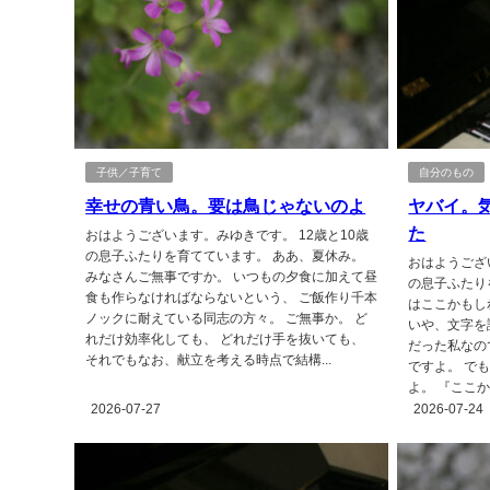
子供／子育て
自分のもの
幸せの青い鳥。要は鳥じゃないのよ
ヤバイ。
た
おはようございます。みゆきです。 12歳と10歳
の息子ふたりを育てています。 ああ、夏休み。
おはようござ
みなさんご無事ですか。 いつもの夕食に加えて昼
の息子ふたり
食も作らなければならないという、 ご飯作り千本
はここかもし
ノックに耐えている同志の方々。 ご無事か。 ど
いや、文字を
れだけ効率化しても、 どれだけ手を抜いても、
だった私なの
それでもなお、献立を考える時点で結構...
ですよ。 で
よ。 『ここか
2026-07-27
2026-07-24