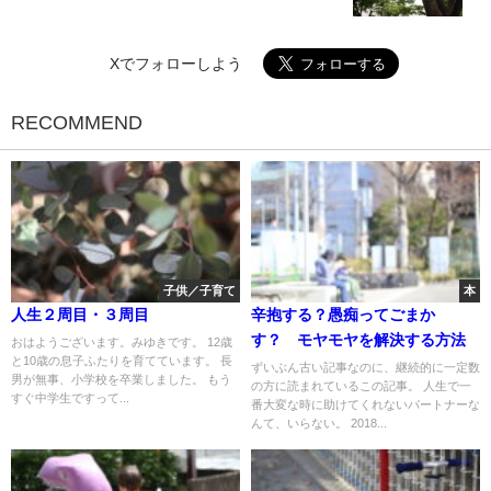
Xでフォローしよう
RECOMMEND
子供／子育て
本
人生２周目・３周目
辛抱する？愚痴ってごまか
す？ モヤモヤを解決する方法
おはようございます。みゆきです。 12歳
と10歳の息子ふたりを育てています。 長
ずいぶん古い記事なのに、継続的に一定数
男が無事、小学校を卒業しました。 もう
の方に読まれているこの記事。 人生で一
すぐ中学生ですって...
番大変な時に助けてくれないパートナーな
んて、いらない。 2018...