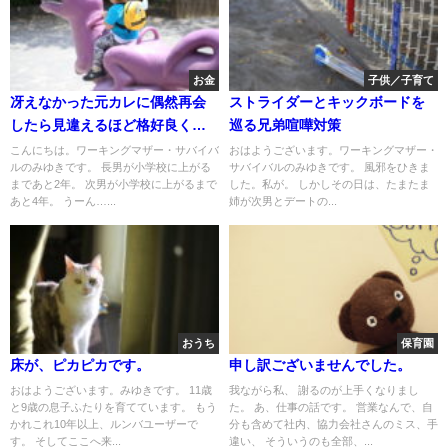
お金
子供／子育て
冴えなかった元カレに偶然再会
ストライダーとキックボードを
したら見違えるほど格好良くな
巡る兄弟喧嘩対策
ってた、みたいな感じ？
こんにちは。ワーキングマザー・サバイバ
おはようございます。ワーキングマザー・
ルのみゆきです。 長男が小学校に上がる
サバイバルのみゆきです。 風邪をひきま
まであと2年。 次男が小学校に上がるまで
した。私が。 しかしその日は、たまたま
あと4年。 うーん…...
姉が次男とデートの...
おうち
保育園
床が、ピカピカです。
申し訳ございませんでした。
おはようございます。みゆきです。 11歳
我ながら私、 謝るのが上手くなりまし
と9歳の息子ふたりを育てています。 もう
た。 あ、仕事の話です。 営業なんで、自
かれこれ10年以上、ルンバユーザーで
分も含めて社内、協力会社さんのミス、手
す。 そしてここへ来...
違い、 そういうのも全部、...