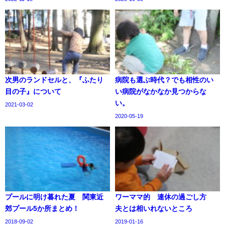
次男のランドセルと、『ふたり
病院も選ぶ時代？でも相性のい
目の子』について
い病院がなかなか見つからな
い。
2021-03-02
2020-05-19
プールに明け暮れた夏 関東近
ワーママ的 連休の過ごし方
郊プール5か所まとめ！
夫とは相いれないところ
2018-09-02
2019-01-16