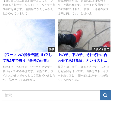
【ヨロヨロ独立日記】前号はこちら→ い
外資系のわが社。 男女比はほぼ50%ず
わゆる『脱サラ』をしまして、もうすぐ丸
つ、と思われます。 まだまだ役員の中で
３年になります。 お陰様でなんとかかん
の女性比率は低く、 サポート部署の女性
とかやっていまして、 ...
比率は高いです。 とはいえ...
仕事
子供／子育て
【ワーママの脱サラ記】独立し
上の子、下の子、それぞれに合
て丸2年で思う『最強の仕事』
わせてあげる日、というのもい
いのかもしれない
おはようございます。ワーキングマザー・
長男 4 歳、次男 1 歳 8 ヶ月です。 ふたり
サバイバルのみゆきです。 新型コロナウ
とも活発なほうです。 長男はストライダ
イルスのせいでなんとなく忘れていました
ーを乗り回し、 基本的には手をつながな
が、 脱サラして丸2年が...
くても危なくな...