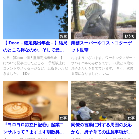
お金
おうち
【iDeco－確定拠出年金－】結局
業務スーパーやコストコターゲ
のところ得なのか、そして受取
ット世帯
は？
先日 【iDeco－個人型確定拠出年金－】
おはようございます。ワーキングマザー・
について記事にしたところ、 予想以上に
サバイバルのみゆきです。 ８歳と６歳の
コメントやメッセージなど、反応をいただ
息子ふたりを育てています。 そう、次男
きました。 【iDe...
６歳になりました。 い...
仕事
仕事
『ヨロヨロ独立日記⑨』起業コ
同僚の言動に対する周囲の反応
ンサルって？ますます胡散臭
から、男子育ての注意事項が身
い？？？
に沁みる