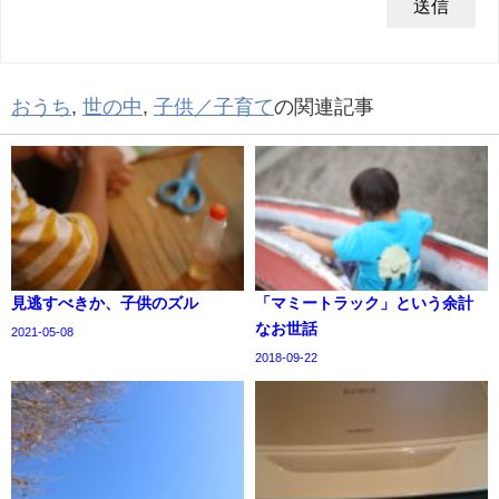
おうち
,
世の中
,
子供／子育て
の関連記事
見逃すべきか、子供のズル
「マミートラック」という余計
なお世話
2021-05-08
2018-09-22