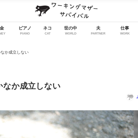
金
ピアノ
ネコ
世の中
夫
仕事
NEY
PIANO
CAT
WORLD
PARTNER
WORK
かなか成立しない
かなか成立しない