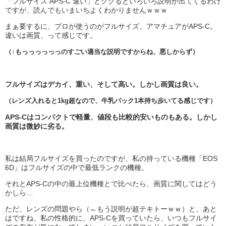
「フルサイズ APS-C 違い」とググるといろいろ説明が出てくるわけ
ですが、読んでもいまいちよくわかりませんｗｗｗ
まぁ要するに、プロが使うのがフルサイズ、アマチュアがAPS-C。
違いは画質、って感じです。
（↑もっっっっっっのすごい適当な説明ですからね、悪しからず）
フルサイズはデカイ、重い、そして高い。しかし画質は良い。
（レンズ入れると1kg超なので、牛乳パック1本持ち歩いてる感じです）
APS-Cはコンパクトで軽量、値段も比較的安いものもある。しかし
画質は微妙に劣る。
私は結局フルサイズを買ったのですが、私の持っている機種「EOS
6D」はフルサイズの中で最低ランクの機種。
それとAPS-Cの中の最上位機種とで比べたら、画質に関してはどう
かしら…
ただ、レンズの問題やら（←もう説明が超テキトーｗｗ）と、あと
はですね、私の性格的に、APS-Cを買っていたら、いつもフルサイ