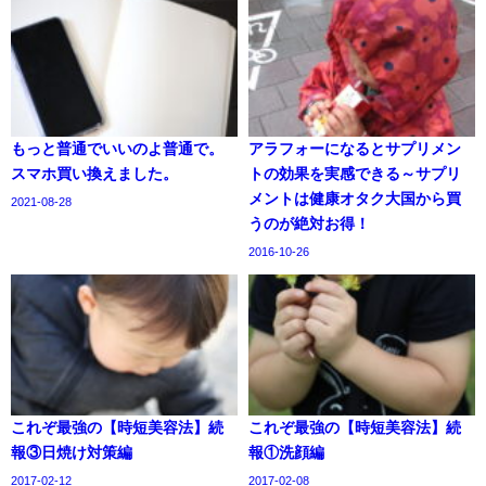
もっと普通でいいのよ普通で。
アラフォーになるとサプリメン
スマホ買い換えました。
トの効果を実感できる～サプリ
メントは健康オタク大国から買
2021-08-28
うのが絶対お得！
2016-10-26
これぞ最強の【時短美容法】続
これぞ最強の【時短美容法】続
報③日焼け対策編
報①洗顔編
2017-02-12
2017-02-08