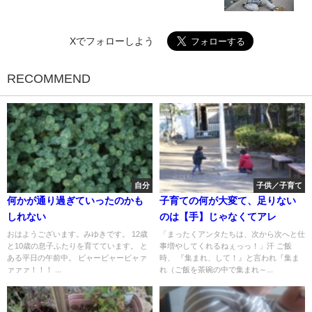
Xでフォローしよう
RECOMMEND
自分
子供／子育て
何かが通り過ぎていったのかも
子育ての何が大変て、足りない
しれない
のは【手】じゃなくてアレ
おはようございます。みゆきです。 12歳
「まったくアンタたちは、次から次へと仕
と10歳の息子ふたりを育てています。 と
事増やしてくれるねぇっっ！」汗 ご飯
ある平日の午前中。 ビャービャービャァ
時、 『集まれ、して！』と言われ『集ま
ァァァ！！！ ...
れ（ご飯を茶碗の中で集まれ～...