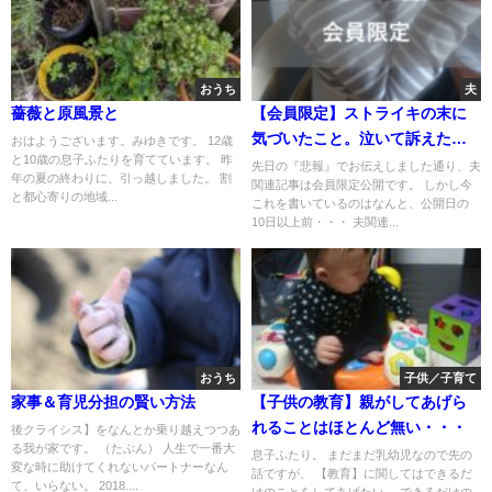
おうち
夫
薔薇と原風景と
【会員限定】ストライキの末に
気づいたこと。泣いて訴えたら
おはようございます。みゆきです。 12歳
と10歳の息子ふたりを育てています。 昨
夫は・・・
先日の『悲報』でお伝えしました通り、夫
年の夏の終わりに、引っ越しました。 割
関連記事は会員限定公開です。 しかし今
と都心寄りの地域...
これを書いているのはなんと、公開日の
10日以上前・・・ 夫関連...
おうち
子供／子育て
家事＆育児分担の賢い方法
【子供の教育】親がしてあげら
れることはほとんど無い・・・
後クライシス】をなんとか乗り越えつつあ
る我が家です。 （たぶん） 人生で一番大
息子ふたり。 まだまだ乳幼児なので先の
変な時に助けてくれないパートナーなん
話ですが、 【教育】に関してはできるだ
て、いらない。 2018....