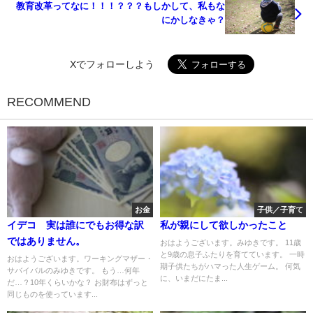
教育改革ってなに！！！？？？もしかして、私もな
にかしなきゃ？
Xでフォローしよう
RECOMMEND
お金
子供／子育て
イデコ 実は誰にでもお得な訳
私が親にして欲しかったこと
ではありません。
おはようございます。みゆきです。 11歳
と9歳の息子ふたりを育てています。 一時
おはようございます。ワーキングマザー・
期子供たちがハマった人生ゲーム。 何気
サバイバルのみゆきです。 もう…何年
に、いまだにたま...
だ…？10年くらいかな？ お財布はずっと
同じものを使っています...