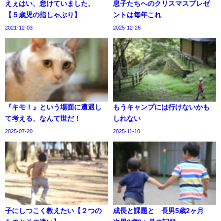
えぇはい、怠けていました。
息子たちへのクリスマスプレゼ
【５歳児の指しゃぶり】
ントは毎年これ
2021-12-03
2025-12-26
『キモ！』という場面に遭遇し
もうキャンプには行けないかも
て考える、なんて世だ！
しれない
2025-07-20
2025-11-10
子にしつこく教えたい【２つの
成長と課題と 長男5歳2ヶ月