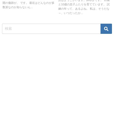
開の傷跡が、 です。 最近はどんなのが多
と10歳の息子ふたりを育てています。 試
数派なのか知らないん...
練の年って、あるよね。 私は、そうだな
～、いつだったか...