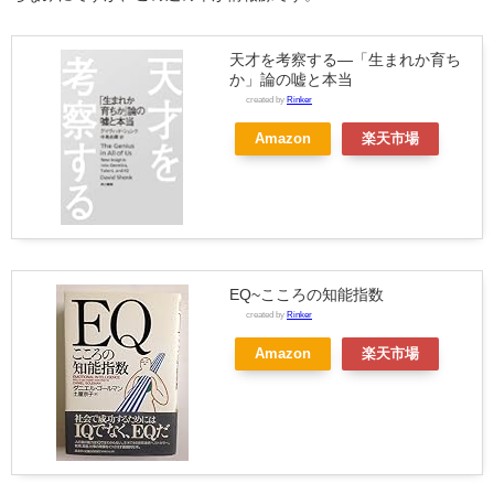
天才を考察する―「生まれか育ち
か」論の嘘と本当
created by
Rinker
Amazon
楽天市場
EQ~こころの知能指数
created by
Rinker
Amazon
楽天市場