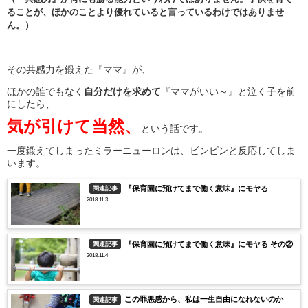
ることが、ほかのことより優れていると言っているわけではありませ
ん。）
その共感力を鍛えた『ママ』が、
ほかの誰でもなく
自分だけを求めて
『ママがいい～』と泣く子を前
にしたら、
気が引けて当然、
という話です。
一度鍛えてしまったミラーニューロンは、ビンビンと反応してしま
います。
『保育園に預けてまで働く意味』にモヤる
関連記事
2018.11.3
『保育園に預けてまで働く意味』にモヤる その②
関連記事
2018.11.4
この罪悪感から、私は一生自由になれないのか
関連記事