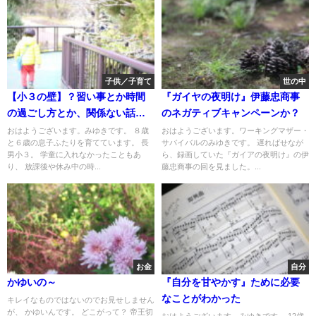
子供／子育て
世の中
【小３の壁】？習い事とか時間
『ガイヤの夜明け』伊藤忠商事
の過ごし方とか、関係ない話と
のネガティブキャンペーンか？
か。
おはようございます。みゆきです。 ８歳
おはようございます。ワーキングマザー・
と６歳の息子ふたりを育てています。 長
サバイバルのみゆきです。 遅ればせなが
男小３。 学童に入れなかったこともあ
ら、録画していた『ガイアの夜明け』の伊
り、 放課後や休み中の時...
藤忠商事の回を見ました。...
お金
自分
かゆいの～
『自分を甘やかす』ために必要
なことがわかった
キレイなものではないのでお見せしません
が、 かゆいんです。 どこがって？ 帝王切
おはようございます。みゆきです。 12歳