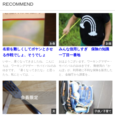
RECOMMEND
お金
お金
名前を難しくしてボヤンとさせ
みんな信用しすぎ 保険の知識
る作戦でしょ、そうでしょ
一丁目一番地
いや～、暑くなってきましたね。 こんに
おはようございます。ワーキングマザー・
ちは、ワーキングマザー・サバイバルのみ
サバイバルのみゆきです。 郵便局の『か
ゆきです。 『暑くなってきたな』 と思っ
んぽ』が、利用者に不利な保険を販売した
たら、私にとっては、 ...
と、 金融庁から調査を...
夫
子供／子育て