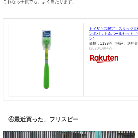
これなら子供でも、よく当たります。
トイザらス限定 スタッツ 53
ンボバット＆ボールセット（
ン）
価格：1199円（税込、送料別
(2020/1/9時点)
④最近買った、フリスビー