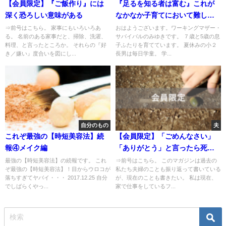
【会員限定】『ご飯作り』には
『足るを知る者は富む』これが
深く恐ろしい意味がある
なかなか子育てにおいて難しい
昨今
⇒前号はこちら。 家事にもいろいろあ
おはようございます。ワーキングマザー・
る。 名前のある家事だと、掃除、洗濯、
サバイバルのみゆきです。 ７歳と5歳の息
料理、と言ったところか。 それらの『好
子ふたりを育てています。 夏休みの小２
き／嫌い』度合いを図にし...
長男は毎日学童。 学...
自分のもの
夫
これぞ最強の【時短美容法】続
【会員限定】「ごめんなさい」
報④メイク編
「ありがとう」と言ったら死ぬ
病
最強の【時短美容法】の続報です。 これ
⇒前号はこちら。 このマガジンは過去の
ぞ最強の【時短美容法】！目からウロコが
私たち夫婦のことも振り返って書いている
落ちすぎてヤバイ・・・ 2017.12.25 自分
が、現在のことも書きたい。 私は現在、
でしばらくやっ...
家で仕事をしているフ...