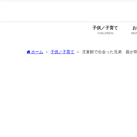
子供／子育て
お
CHILDREN
MO
ホーム
子供／子育て
児童館で出会った兄弟 親が