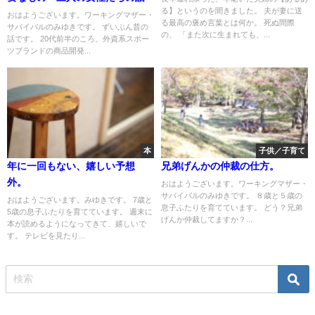
る】というのを聞きました。 夫が妻に送
おはようございます。ワーキングマザー・
る最高の褒め言葉とは何か。 死ぬ間際
サバイバルのみゆきです。 ずいぶん昔の
の、 「また次に生まれても、...
話です。 20代前半のころ、外資系スポー
ツブランドの商品開発...
本
子供／子育て
年に一回もない、嬉しい予想
兄弟げんかの仲裁の仕方。
外。
おはようございます。ワーキングマザー・
サバイバルのみゆきです。 ８歳と５歳の
おはようございます。みゆきです。 7歳と
息子ふたりを育てています。 どう？兄弟
5歳の息子ふたりを育てています。 週末に
げんか仲裁してますか？...
本が読めるようになってきて、嬉しいで
す。 テレビを見たり...