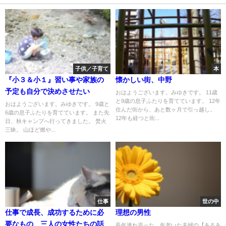
子供／子育て
本
『小３＆小１』習い事や家族の
懐かしい街、中野
予定も自分で決めさせたい
おはようございます。みゆきです。 11歳
と9歳の息子ふたりを育てています。 12年
おはようございます。みゆきです。 9歳と
住んだ街から、あと数ヶ月で引っ越し。
6歳の息子ふたりを育てています。 また先
12年も経つと街...
日、秋キャンプへ行ってきました。 焚火
三昧。 山ほど燃や...
仕事
世の中
仕事で成長、成功するために必
理想の男性
要なもの 三人の女性たちの話
長年連れ添った、年老いた夫婦の【あるあ