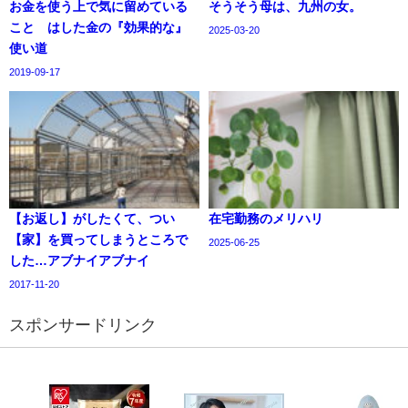
お金を使う上で気に留めている
そうそう母は、九州の女。
こと はした金の『効果的な』
2025-03-20
使い道
2019-09-17
【お返し】がしたくて、つい
在宅勤務のメリハリ
【家】を買ってしまうところで
2025-06-25
した…アブナイアブナイ
2017-11-20
スポンサードリンク