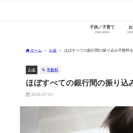
子供／子育て
お
CHILDREN
MO
ホーム
お金
ほぼすべての銀行間の振り込み手数料
お金
手数料
ほぼすべての銀行間の振り込
2016-07-01