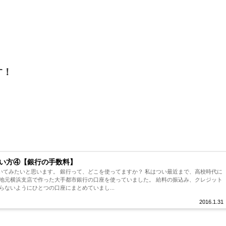
す！
い方④【銀行の手数料】
いてみたいと思います。 銀行って、どこを使ってますか？ 私はつい最近まで、高校時代に
 地元横浜支店で作った大手都市銀行の口座を使っていました。 給料の振込み、クレジット
らないようにひとつの口座にまとめていまし...
2016.1.31