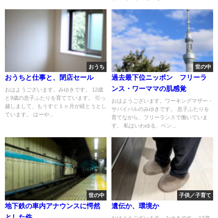
おうち
世の中
おうちと仕事と、閉店セール
過去最下位ニッポン フリーラ
ンス・ワーママの肌感覚
おはようございます。みゆきです。 12歳
と9歳の息子ふたりを育てています。 引っ
おはようございます。ワーキングマザー・
越しまして、もうすぐ１ヶ月が経とうとし
サバイバルのみゆきです。 息子ふたりを
ています。 はーや...
育てながら、フリーランスで働いていま
す。 私はいわゆる、ベン...
世の中
子供／子育て
地下鉄の車内アナウンスに愕然
遺伝か、環境か
とした件
おはようございます。みゆきです。 12歳