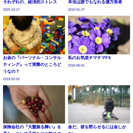
それぞれの、経済的ストレス
本当は誰でもなれる億万長者
2025-10-17
2016-01-27
お金の『パーソナル・コンサル
私のお気楽チマチマFX
ティング』って実際のところど
2016-06-01
うなの？
2019-02-02
保険会社の『大盤振る舞い』を
金だ。彼を黙らせるには金しか