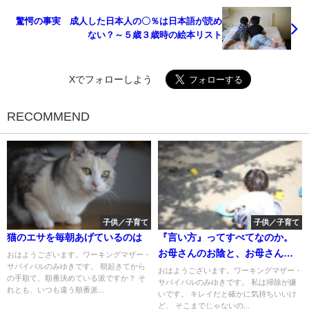
驚愕の事実 成人した日本人の〇％は日本語が読め
ない？～５歳３歳時の絵本リスト
Xでフォローしよう
RECOMMEND
子供／子育て
子供／子育て
猫のエサを毎朝あげているのは
『言い方』ってすべてなのか。
お母さんのお陰と、お母さんの
おはようございます。ワーキングマザー・
サバイバルのみゆきです。 朝起きてから
せい。
おはようございます。ワーキングマザー・
の手順て、順番決めている派ですか？ そ
サバイバルのみゆきです。 私は掃除が嫌
れとも、いつも違う順番派...
いです。 キレイだと確かに気持ちいいけ
ど、 そこまでじゃないの...