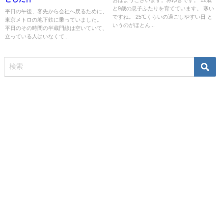
と9歳の息子ふたりを育てています。 寒い
平日の午後、客先から会社へ戻るために、
ですね。 25℃くらいの過ごしやすい日 と
東京メトロの地下鉄に乗っていました。
いうのがほとん...
平日のその時間の半蔵門線は空いていて、
立っている人はいなくて...