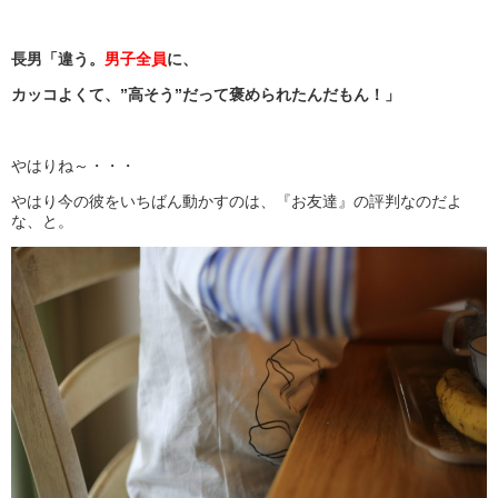
長男「違う。
男子全員
に、
カッコよくて、”高そう”だって褒められたんだもん！」
やはりね～・・・
やはり今の彼をいちばん動かすのは、『お友達』の評判なのだよ
な、と。