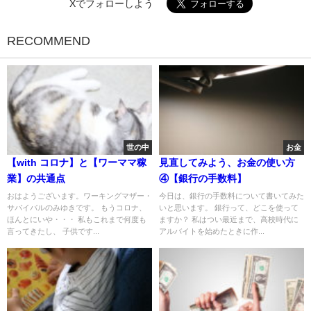
Xでフォローしよう
RECOMMEND
世の中
お金
【with コロナ】と【ワーママ稼
見直してみよう、お金の使い方
業】の共通点
④【銀行の手数料】
おはようございます。ワーキングマザー・
今日は、銀行の手数料について書いてみた
サバイバルのみゆきです。 もうコロナ、
いと思います。 銀行って、どこを使って
ほんとにいや・・・ 私もこれまで何度も
ますか？ 私はつい最近まで、高校時代に
言ってきたし、 子供です...
アルバイトを始めたときに作...