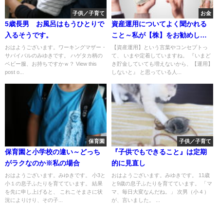
子供／子育て
お金
5歳長男 お風呂はもうひとりで
資産運用についてよく聞かれる
入るそうです。
こと～私が【株】をお勧めしな
い理由～
おはようございます。ワーキングマザー・
【資産運用】という言葉やコンセプトっ
サバイバルのみゆきです。 ハゲタカ柄の
て、 いまや定着していますね。 『いまど
ベビー服、お持ちですかｗ？ View this
き貯金していても増えないから、【運用】
post o...
しないと』 と思っている人...
保育園
子供／子育て
保育園と小学校の違い～どっち
『子供でもできること』は定期
がラクなのか※私の場合
的に見直し
おはようございます。みゆきです。 小3と
おはようございます。みゆきです。 11歳
小１の息子ふたりを育てています。 結果
と9歳の息子ふたりを育てています。 「マ
を先に申し上げると、 これこそまさに状
マ、毎日大変なんだね。」 次男（小４）
況によりけり、その子...
が、言いました。 ...