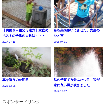
【共働き＋祖父母遠方】家庭の
私を美術嫌いにさせた、先生の
ベストの子供の人数は・・・
ひと言
2017-07-11
2018-07-01
車を買うのか問題
私の子育て方針ふたつ目 我が
家に良い風が吹きました
2025-12-05
2017-12-07
スポンサードリンク