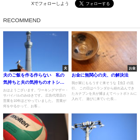
Xでフォローしよう
RECOMMEND
夫
お金
夫のご飯を作る作らない 私の
お金に無関心の夫、の解決法
気持ちと夫の気持ちのオトシド
我が家にももうすぐ来そうな【虫】の流
行。 この日はベランダから紛れ込んでき
コロ
おはようございます。ワーキングマザー・
たカナブンを夫が捕まえてペットボトルに
サバイバルのみゆきです。 広告代理店の
入れて、 遊びに来ていた長...
営業を10年ほどやっていました。 営業が
何をやるかって、お客...