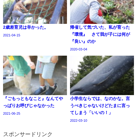
2歳差育児は辛かった。
帰省して気づいた、私が育った
『環境』 さて我が子には何が
2021-04-15
『良い』のか
2020-03-04
『ごもっともなこと』なんてや
小学生ならでは、なのかな。言
っぱりお呼びじゃなかった
うべきじゃないけどたまに言っ
てしまう「いいの！」
2021-06-25
2022-03-10
スポンサードリンク