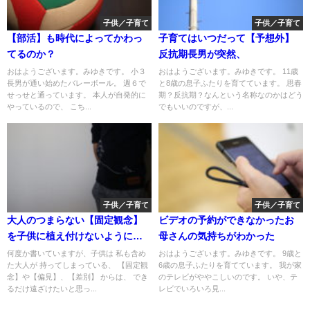
子供／子育て
子供／子育て
【部活】も時代によってかわっ
子育てはいつだって【予想外】
てるのか？
反抗期長男が突然、
おはようございます。みゆきです。 小３
おはようございます。みゆきです。 11歳
長男が通い始めたバレーボール。 週６で
と8歳の息子ふたりを育てています。 思春
せっせと通っています。 本人が自発的に
期？反抗期？なんという名称なのかはどう
やっているので、 こち...
でもいいのですが、...
子供／子育て
子供／子育て
大人のつまらない【固定観念】
ビデオの予約ができなかったお
を子供に植え付けないようにす
母さんの気持ちがわかった
るのは意外と難しい
何度か書いていますが、子供は 私も含め
おはようございます。みゆきです。 9歳と
た大人が 持ってしまっている、 【固定観
6歳の息子ふたりを育てています。 我が家
念】や【偏見】、【差別】 からは、 でき
のテレビがややこしいのです。 いや、テ
るだけ遠ざけたいと思っ...
レビでいろいろ見...