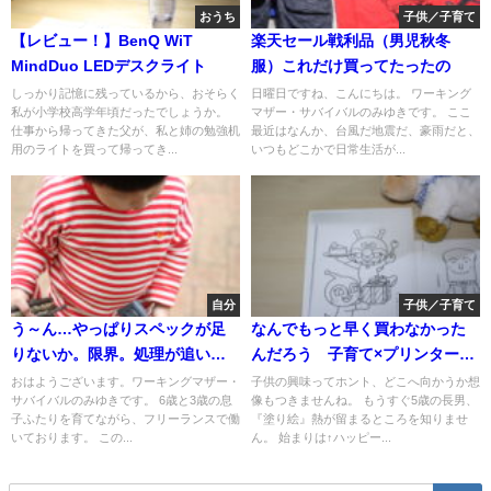
おうち
子供／子育て
【レビュー！】BenQ WiT
楽天セール戦利品（男児秋冬
MindDuo LEDデスクライト
服）これだけ買ってたったの
しっかり記憶に残っているから、おそらく
日曜日ですね、こんにちは。 ワーキング
私が小学校高学年頃だったでしょうか。
マザー・サバイバルのみゆきです。 ここ
仕事から帰ってきた父が、私と姉の勉強机
最近はなんか、台風だ地震だ、豪雨だと、
用のライトを買って帰ってき...
いつもどこかで日常生活が...
自分
子供／子育て
う～ん…やっぱりスペックが足
なんでもっと早く買わなかった
りないか。限界。処理が追い付
んだろう 子育て×プリンターの
きません
威力が止まらない
おはようございます。ワーキングマザー・
子供の興味ってホント、どこへ向かうか想
サバイバルのみゆきです。 6歳と3歳の息
像もつきませんね。 もうすぐ5歳の長男、
子ふたりを育てながら、フリーランスで働
『塗り絵』熱が留まるところを知りませ
いております。 この...
ん。 始まりは↑ハッピー...