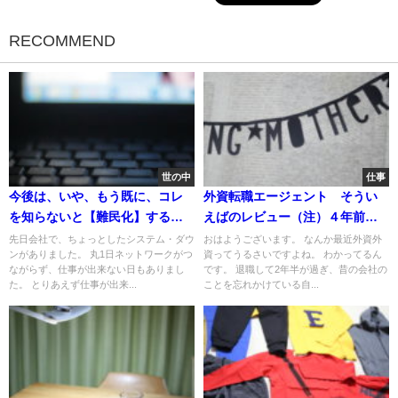
RECOMMEND
世の中
仕事
今後は、いや、もう既に、コレ
外資転職エージェント そうい
を知らないと【難民化】する世
えばのレビュー（注）４年前の
なんだな、どこまでついていけ
話です
先日会社で、ちょっとしたシステム・ダウ
おはようございます。 なんか最近外資外
ンがありました。 丸1日ネットワークがつ
資ってうるさいですよね。 わかってるん
るかな
ながらず、仕事が出来ない日もありまし
です。 退職して2年半が過ぎ、昔の会社の
た。 とりあえず仕事が出来...
ことを忘れかけている自...