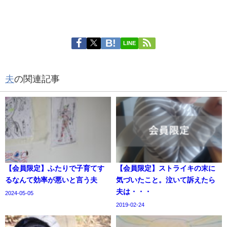
LINE
夫
の関連記事
【会員限定】ふたりで子育てす
【会員限定】ストライキの末に
るなんて効率が悪いと言う夫
気づいたこと。泣いて訴えたら
夫は・・・
2024-05-05
2019-02-24