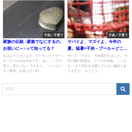
子供／子育て
子供／子育て
家族の伝統 ♪家族でなにするの、
ヤバイよ、マズイよ、今年の
お祝いに～♪って知ってる？
夏。猛暑×子供－プール＝どこ行
くの？は？
おはようございます。ワーキングマザー・
ヤバイ。マズイ。 今頃気付きました。 今
サバイバルのみゆきです。 あ～…『アナ
年の夏の関東は、プールが全滅。 こっち
雪２』見たいな～ でももう、『シンカリ
も。 まだ方針を公開していない施設もあ
オン映画』を見に行く約...
りますが、 もうこう...