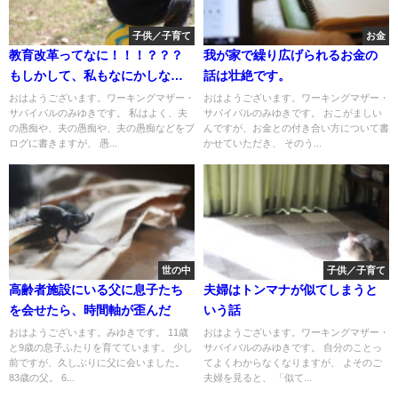
子供／子育て
お金
教育改革ってなに！！！？？？
我が家で繰り広げられるお金の
もしかして、私もなにかしなき
話は壮絶です。
ゃ？
おはようございます。ワーキングマザー・
おはようございます。ワーキングマザー・
サバイバルのみゆきです。 私はよく、夫
サバイバルのみゆきです。 おこがましい
の愚痴や、夫の愚痴や、夫の愚痴などをブ
んですが、お金との付き合い方について書
ログに書きますが、 愚...
かせていただき、 そのう...
世の中
子供／子育て
高齢者施設にいる父に息子たち
夫婦はトンマナが似てしまうと
を会せたら、時間軸が歪んだ
いう話
おはようございます。みゆきです。 11歳
おはようございます。ワーキングマザー・
と9歳の息子ふたりを育てています。 少し
サバイバルのみゆきです。 自分のことっ
前ですが、久しぶりに父に会いました。
てよくわからなくなりますが、 よそのご
83歳の父。 6...
夫婦を見ると、 「似て...