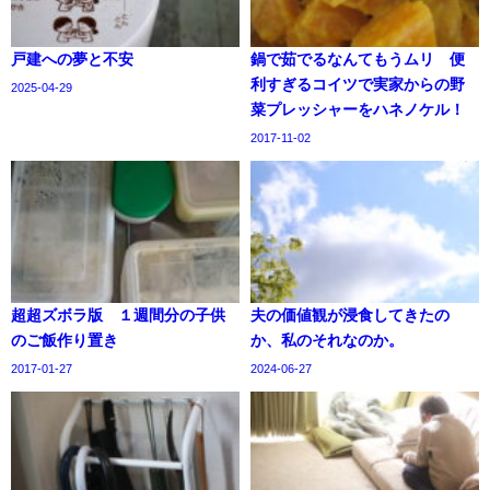
戸建への夢と不安
鍋で茹でるなんてもうムリ 便
利すぎるコイツで実家からの野
2025-04-29
菜プレッシャーをハネノケル！
2017-11-02
超超ズボラ版 １週間分の子供
夫の価値観が浸食してきたの
のご飯作り置き
か、私のそれなのか。
2017-01-27
2024-06-27