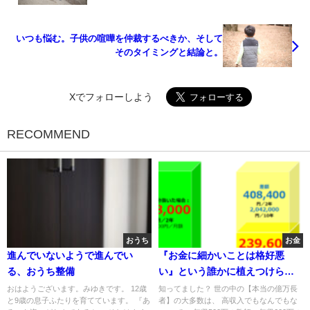
いつも悩む。子供の喧嘩を仲裁するべきか、そして
そのタイミングと結論と。
Xでフォローしよう
RECOMMEND
おうち
お金
進んでいないようで進んでい
『お金に細かいことは格好悪
る、おうち整備
い』という誰かに植えつけられ
た固定観念に騙されている人が
おはようございます。みゆきです。 12歳
知ってました？ 世の中の【本当の億万長
と9歳の息子ふたりを育てています。 『あ
者】の大多数は、 高収入でもなんでもな
バカを見る