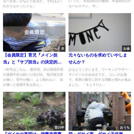
るべき姿』がなんであるか、 それはよく
い って。 年収500万の教師、年収600万の
わからなかったりも...
セールスマン、 年...
夫
お金
【会員限定】育児『メイン担
元々ないものを求めていやしま
当』と『サブ担当』の決定的な
せんか？
違い
⇒前号はこちら。 数年前、夫の原因不明
おはようございます。ワーキングマザー・
の体調不良が続いた頃の話。 毎日毎日首
サバイバルのみゆきです。 コレ↓のお陰
が痛い、背中が痛い、よく眠れない、 頭
で、長男の数字に対する理解と慣れが進み
が痛いと体調不良を訴え...
ました。 「８と９だと...
世の中
おうち
『ガイヤの夜明け』伊藤忠商事
脱・ダサイ家 ダサイ子供服