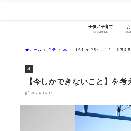
子供／子育て
お
CHILDREN
MO
ホーム
自分
本
【今しかできないこと】を考える
本
【今しかできないこと】を考
2023-09-07