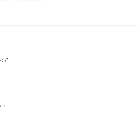
ので
す。