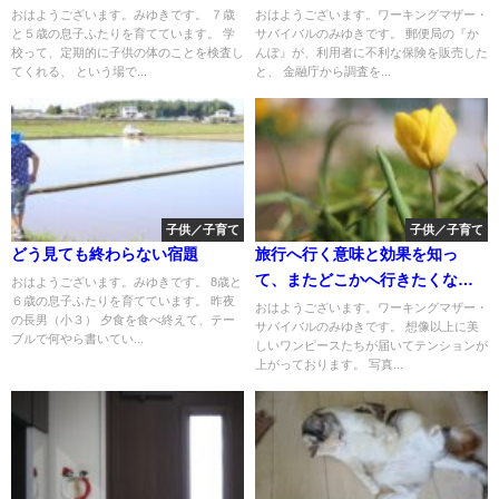
おはようございます。みゆきです。 ７歳
おはようございます。ワーキングマザー・
と５歳の息子ふたりを育てています。 学
サバイバルのみゆきです。 郵便局の『か
校って、定期的に子供の体のことを検査し
んぽ』が、利用者に不利な保険を販売した
てくれる、 という場で...
と、 金融庁から調査を...
子供／子育て
子供／子育て
どう見ても終わらない宿題
旅行へ行く意味と効果を知っ
て、またどこかへ行きたくなっ
おはようございます。みゆきです。 8歳と
６歳の息子ふたりを育てています。 昨夜
た～
おはようございます。ワーキングマザー・
の長男（小３） 夕食を食べ終えて、テー
サバイバルのみゆきです。 想像以上に美
ブルで何やら書いてい...
しいワンピースたちが届いてテンションが
上がっております。 写真...