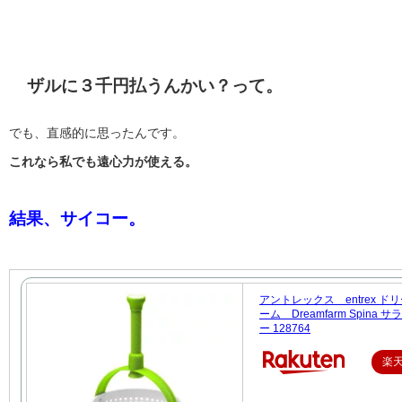
ザルに３千円払うんかい？って。
でも、直感的に思ったんです。
これなら私でも遠心力が使える。
結果、サイコー。
アントレックス entrex ド
ーム Dreamfarm Spina 
ー 128764
楽