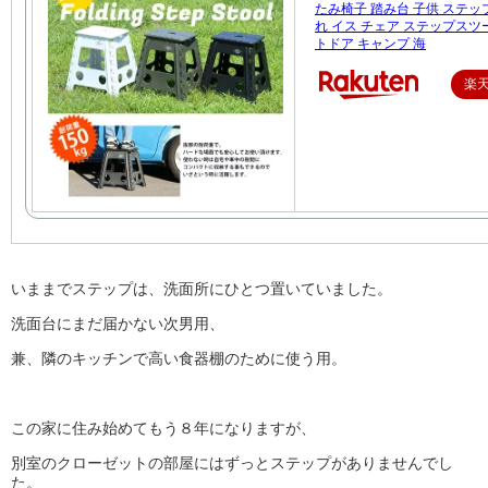
たみ椅子 踏み台 子供 ステッ
れ イス チェア ステップスツ
トドア キャンプ 海
楽
いままでステップは、洗面所にひとつ置いていました。
洗面台にまだ届かない次男用、
兼、隣のキッチンで高い食器棚のために使う用。
この家に住み始めてもう８年になりますが、
別室のクローゼットの部屋にはずっとステップがありませんでし
た。