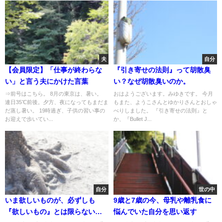
夫
自分
【会員限定】「仕事が終わらな
『引き寄せの法則』って胡散臭
い」と言う夫にかけた言葉
い？なぜ胡散臭いのか。
⇒前号はこちら。 8月の東京は、暑い。
おはようございます。みゆきです。 今月
連日35℃前後。夕方、夜になってもまだま
もまた、ようこさんとゆかりさんとおしゃ
だ蒸し暑い。 19時過ぎ、子供の習い事の
べりしました。 『引き寄せの法則』と
お迎えで歩いてい...
か、『Bullet J...
自分
世の中
いま欲しいものが、必ずしも
9歳と7歳の今、母乳や離乳食に
『欲しいもの』とは限らないと
悩んでいた自分を思い返す