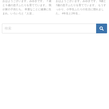
いう話
おはようございます。みゆきです。 ７歳
おはようございます。みゆきです。 9歳と
と５歳の息子ふたりを育てています。 我
7歳の息子ふたりを育てています。 もうす
が家の子供たち。 幸運なことに健康に生
っかり、小学生ふたりの生活に慣れまし
まれ、いろいろと『人並...
た。 4年生と2年生...