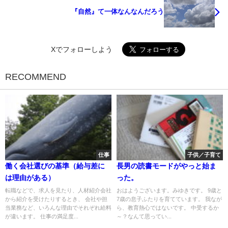
『自然』て一体なんなんだろう
Xでフォローしよう
RECOMMEND
仕事
子供／子育て
働く会社選びの基準（給与差に
長男の読書モードがやっと始ま
は理由がある）
った。
転職などで、求人を見たり、人材紹介会社
おはようございます。みゆきです。 9歳と
から紹介を受けたりするとき、 会社や担
7歳の息子ふたりを育てています。 我なが
当業務など、いろんな理由でそれぞれ給料
ら、教育熱心ではないです。 中受するか
が違います。 仕事の満足度...
～？なんて思ってい...