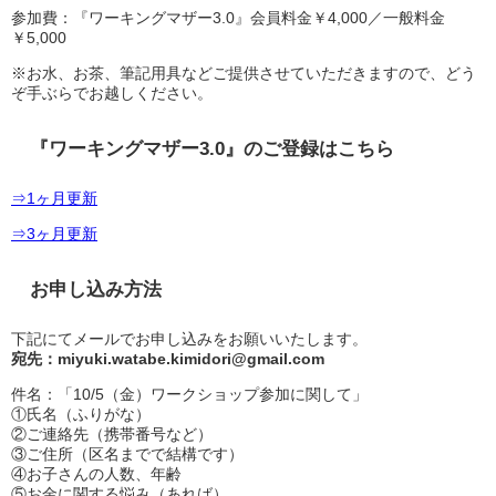
参加費：『ワーキングマザー3.0』会員料金￥4,000／一般料金
￥5,000
※お水、お茶、筆記用具などご提供させていただきますので、どう
ぞ手ぶらでお越しください。
『ワーキングマザー3.0』のご登録はこちら
⇒1ヶ月更新
⇒3ヶ月更新
お申し込み方法
下記にてメールでお申し込みをお願いいたします。
宛先：miyuki.watabe.kimidori@gmail.com
件名：「10/5（金）ワークショップ参加に関して」
①氏名（ふりがな）
②ご連絡先（携帯番号など）
③ご住所（区名までで結構です）
④お子さんの人数、年齢
⑤お金に関する悩み（あれば）