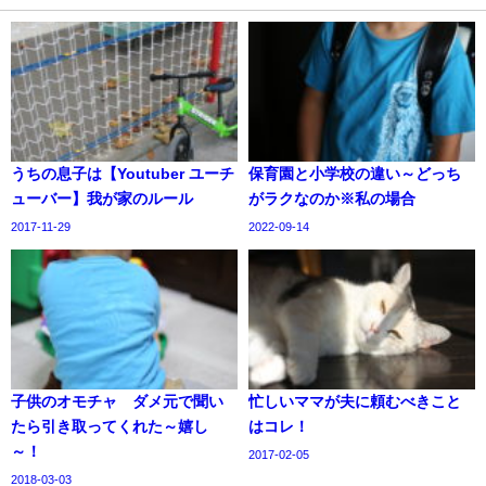
うちの息子は【Youtuber ユーチ
保育園と小学校の違い～どっち
ューバー】我が家のルール
がラクなのか※私の場合
2017-11-29
2022-09-14
子供のオモチャ ダメ元で聞い
忙しいママが夫に頼むべきこと
たら引き取ってくれた～嬉し
はコレ！
～！
2017-02-05
2018-03-03