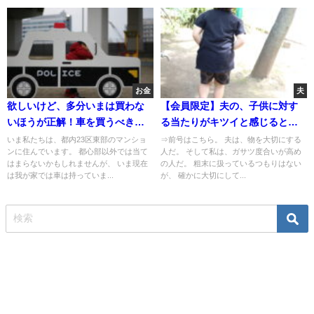
お金
夫
欲しいけど、多分いまは買わな
【会員限定】夫の、子供に対す
いほうが正解！車を買うべき
る当たりがキツイと感じると
か・・・
き。その言い方違うんじゃ？と
いま私たちは、都内23区東部のマンショ
⇒前号はこちら。 夫は、物を大切にする
ンに住んでいます。 都心部以外では当て
人だ。 そして私は、ガサツ度合いが高め
思うとき。
はまらないかもしれませんが、 いま現在
の人だ。 粗末に扱っているつもりはない
は我が家では車は持っていま...
が、 確かに大切にして...