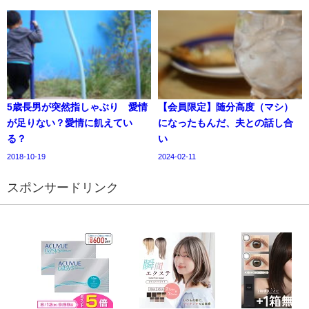
5歳長男が突然指しゃぶり 愛情
【会員限定】随分高度（マシ）
が足りない？愛情に飢えてい
になったもんだ、夫との話し合
る？
い
2018-10-19
2024-02-11
スポンサードリンク