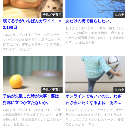
子供／子育て
世の中
寝てる子がいちばんカワイイ ×
女だけの街で暮らしたい。
2,190日
おはようございます。 6月が、始まりまし
た。 夫は相変わらず在宅勤務。 我が家は
おはようございます。ワーキングマザー・
小学生と保育園児がいるので、お迎えが2
サバイバルのみゆきです。 息子ふたりを
か所。 いまは夫と分...
育てながら、昨年からフリーランスで働い
ています。 最近は1日...
子供／子育て
世の中
子供が失敗した時が大事！要は
オンラインでもいいのに、わざ
打席に立つか立たないか。
わざ会いたくなるよね あのジ
ェスチャーが超絶便利な話とか
おはようございます。みゆきです。 10歳
おはようございます。ワーキングマザー・
と8歳の息子ふたりを育てています。 食事
サバイバルのみゆきです。 またやりまし
が終わると、各自食器をシンクにさげます
た。 ようこさんとのクロストーク。 毎度
よね。 食器洗いは...
のことながら、 本当...