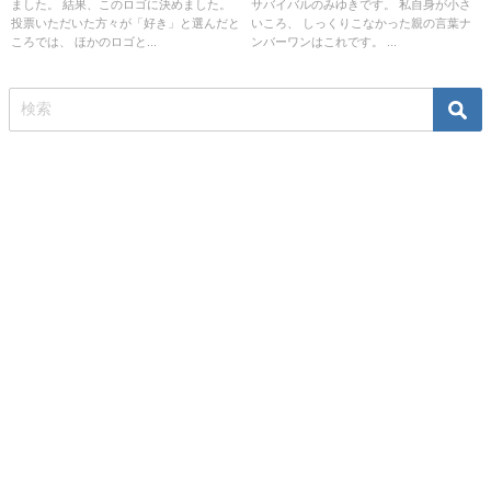
ました。 結果、このロゴに決めました。
サバイバルのみゆきです。 私自身が小さ
投票いただいた方々が「好き」と選んだと
いころ、 しっくりこなかった親の言葉ナ
ころでは、 ほかのロゴと...
ンバーワンはこれです。 ...