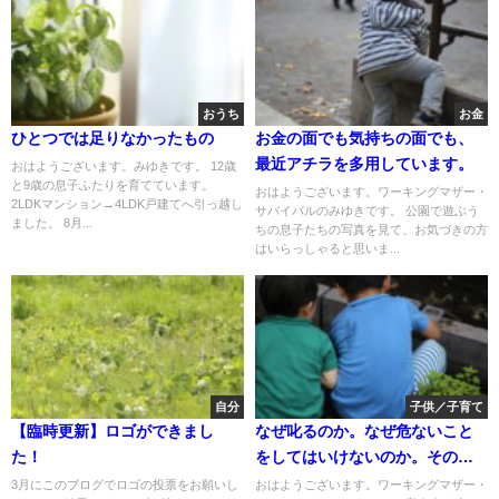
おうち
お金
ひとつでは足りなかったもの
お金の面でも気持ちの面でも、
最近アチラを多用しています。
おはようございます。みゆきです。 12歳
と9歳の息子ふたりを育てています。
おはようございます。ワーキングマザー・
2LDKマンション→4LDK戸建てへ引っ越し
サバイバルのみゆきです。 公園で遊ぶう
ました。 8月...
ちの息子たちの写真を見て、お気づきの方
はいらっしゃると思いま...
自分
子供／子育て
【臨時更新】ロゴができまし
なぜ叱るのか。なぜ危ないこと
た！
をしてはいけないのか。その理
由は・・・？
3月にこのブログでロゴの投票をお願いし
おはようございます。ワーキングマザー・