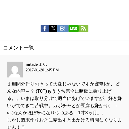
LINE
コメント一覧
mitade
より:
2017-01-20 1:45 PM
１週間分作りおきって大変じゃないですか竅奄ﾄか、ど
んな内容～？ (T0T)もううち完全に暗礁に乗り上げ
る。。いまは取り分けで適当にあげていますが、好き嫌
いがでてきて苦戦中。カボチャとか豆腐も嫌がり( ´-
ω-)なんかほぼ米になりつつある…1才3ヵ月。。
しかし週末作りおきに精出すと出かける時間なくなりま
せん！？