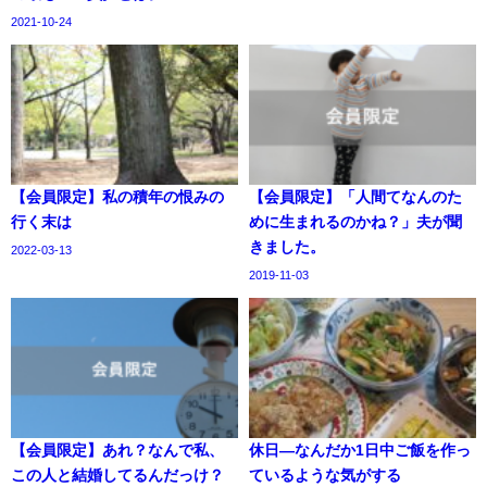
2021-10-24
【会員限定】私の積年の恨みの
【会員限定】「人間てなんのた
行く末は
めに生まれるのかね？」夫が聞
きました。
2022-03-13
2019-11-03
【会員限定】あれ？なんで私、
休日―なんだか1日中ご飯を作っ
この人と結婚してるんだっけ？
ているような気がする