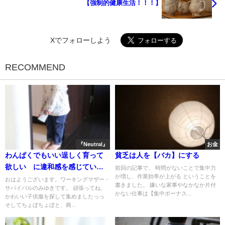
【強制的健康生活！！！】
Xでフォローしよう
RECOMMEND
『Neutral』
お金
わんぱくでもいい逞しく育って
貧乏は人を【バカ】にする
欲しい に違和感を感じていま
前回の記事で、 時間がないことで集中力
が増し、作業効率が上がる ということを
せんでしたｗｗｗ
おはようございます。ワーキングマザー・
書きました。 嫌いな家事やなかなか片付
サバイバルのみゆきです。 頑張ってね、
かない仕事は【集中ボーナス...
かわいい子供服を探して集めましたっっ
そしてちょぼちょぼと、商...